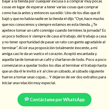
bajar a la tienda por cualquier excusa o a comprar muy pocas
cosas en lugar de esperar a tener varias cosas que comprar
como hacía antes y entonces sucedió: Uno de los días que él
bajó y que no había nadie en la tienda el dijo “Oye, hace mucho
Hechizo de alejamiento
que nos conocemos y siempre estamos en esta tienda. ¿Te
apetece tomar un café conmigo cuando termines la jornada? Es
un poco tedioso ir siempre de casa al trabajo, del trabajo a casa
Tu consulta al tarot
y no tener oportunidad de pasar un rato con gente agradable al
terminar”. Al oír esa proposición totalmente inocente, a mi
Alejamiento
(208)
amiga casi le da un vuelco el corazón. Aceptó encantada y
Amarres
(145)
aquella tarde tomaron un café y charlaron de todo. Poco a poco
Cartomancia
(117)
comenzaron a quedar todos los días al terminar el trabajo hasta
Cómo recuperar a mi ex
(190)
que un día él le invitó a ir al cine un sábado, al sábado siguiente
Endulzamiento
(112)
fueron a tomar unas copas… Y dejaron de ser dos extraños para
Hechizo de amor
(593)
iniciar una relación muy especial.
Infidelidad
(104)
Oraciones
(3)
Rituales
(72)
Contáctame por WhatsApp
Tarot online
(372)