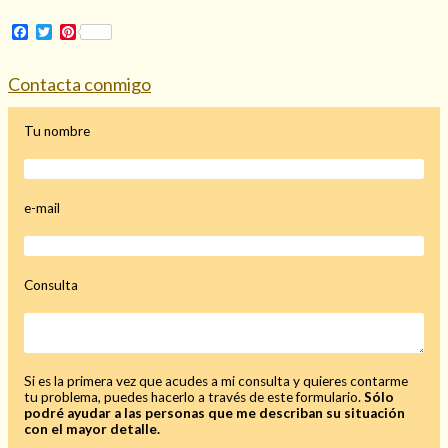
Mi rincón
Facebook
Twitter
Pinterest
Mis libros favoritos
Mi Blog
Contacta conmigo
¿Qué es el tarot?
Tu nombre
e-mail
Consulta
Si es la primera vez que acudes a mi consulta y quieres contarme
tu problema, puedes hacerlo a través de este formulario.
Sólo
podré ayudar a las personas que me describan su situación
con el mayor detalle.