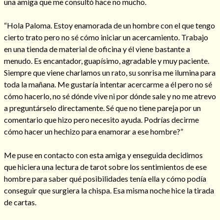
una amiga que me consultó hace no mucho.
“Hola Paloma. Estoy enamorada de un hombre con el que tengo
cierto trato pero no sé cómo iniciar un acercamiento. Trabajo
en una tienda de material de oficina y él viene bastante a
Hechizos de amor
menudo. Es encantador, guapísimo, agradable y muy paciente.
Siempre que viene charlamos un rato, su sonrisa me ilumina para
toda la mañana. Me gustaría intentar acercarme a él pero no sé
cómo hacerlo, no sé dónde vive ni por dónde sale y no me atrevo
a preguntárselo directamente. Sé que no tiene pareja por un
comentario que hizo pero necesito ayuda. Podrías decirme
cómo hacer un hechizo para enamorar a ese hombre?”
Me puse en contacto con esta amiga y enseguida decidimos
que hiciera una lectura de tarot sobre los sentimientos de ese
hombre para saber qué posibilidades tenía ella y cómo podía
Amarre para recuperar a mi pareja
conseguir que surgiera la chispa. Esa misma noche hice la tirada
de cartas.