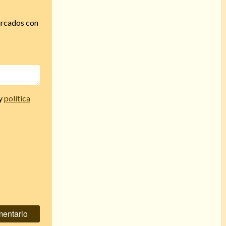
arcados con
y
política