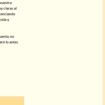
 vuestra
y claras al
otenciando
pida y
cuenta, no
eré lo antes