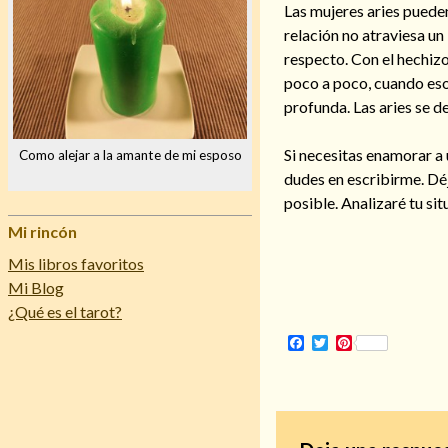
Las mujeres aries pueden
relación no atraviesa un
respecto. Con el hechizo
poco a poco, cuando eso
profunda. Las aries se de
Si necesitas enamorar a 
Como alejar a la amante de mi esposo
dudes en escribirme. Dé
posible. Analizaré tu si
Mi rincón
Mis libros favoritos
Mi Blog
¿Qué es el tarot?
Facebook
Twitter
Pinterest