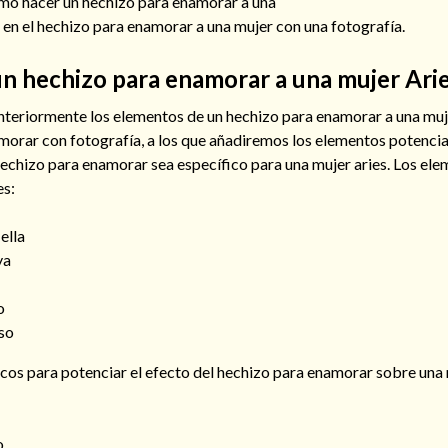
mo hacer un hechizo para enamorar a una
en el hechizo para enamorar a una mujer con una fotografía.
n hechizo para enamorar a una mujer Ari
teriormente los elementos de un hechizo para enamorar a una muje
amorar con fotografía, a los que añadiremos los elementos potenci
hechizo para enamorar sea específico para una mujer aries. Los el
es:
ella
ya
o
nso
icos para potenciar el efecto del hechizo para enamorar sobre una
o