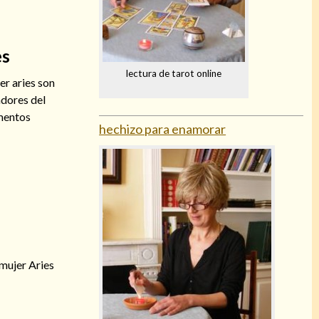
es
lectura de tarot online
r aries son
adores del
ementos
hechizo para enamorar
 mujer Aries