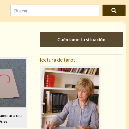
Cuéntame tu situación
lectura de tarot
namorar a una
Aries