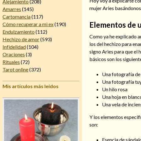
Hoy voy a explicarte có
Alejamiento
(208)
mujer Aries basándonos 
Amarres
(145)
Cartomancia
(117)
Elementos de u
Cómo recuperar a mi ex
(190)
Endulzamiento
(112)
Como ya he explicado an
Hechizo de amor
(593)
los del hechizo para en
Infidelidad
(104)
signo Aries para que el 
Oraciones
(3)
básicos son los siguient
Rituales
(72)
Tarot online
(372)
Una fotografía de 
Una fotografía tu
Mis artículos más leídos
Un hilo rosa
Una hoja en blanc
Una vela de incie
Y los elementos específ
son:
Esencia de sándal