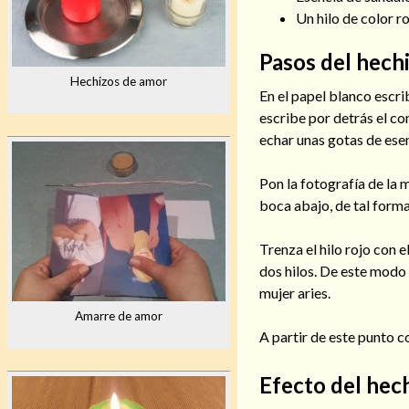
Un hilo de color r
Pasos del hech
Hechizos de amor
En el papel blanco escri
escribe por detrás el co
echar unas gotas de ese
Pon la fotografía de la 
boca abajo, de tal forma
Trenza el hilo rojo con e
dos hilos. De este modo
mujer aries.
Amarre de amor
A partir de este punto 
Efecto del hec