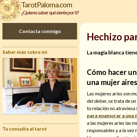
TarotPaloma.com
¿Quieres saber qué siente por ti?
Contacta conmigo
Hechizo pa
Saber más sobre mí
La magia blanca tiene
Cómo hacer un 
una mujer aire
Las mujeres aries son m
del deber, se trata de un
tu relación no atravies
para enamorar a una 
a las mujeres aries las 
Tu consulta al tarot
responsables y a la vez 