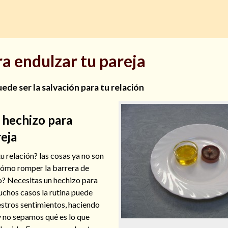
a endulzar tu pareja
de ser la salvación para tu relación
 hechizo para
reja
u relación? las cosas ya no son
cómo romper la barrera de
do? Necesitas un hechizo para
uchos casos la rutina puede
stros sentimientos, haciendo
y no sepamos qué es lo que