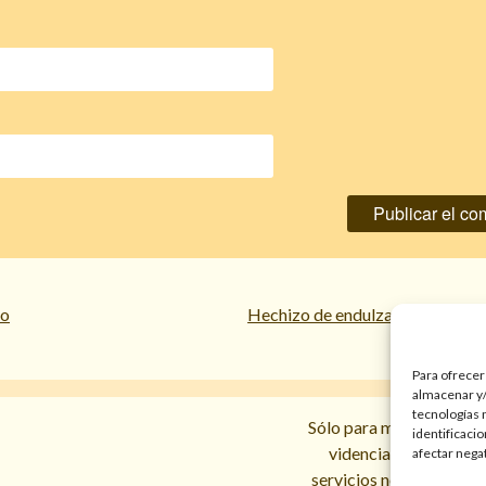
lo
Hechizo de endulzamiento para
Para ofrecer
almacenar y/
tecnologías 
Sólo para mayores de 18 
identificaci
videncias y prediccio
afectar nega
servicios no sustituyen l