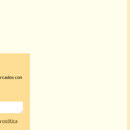
arcados con
y
política