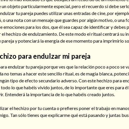
e un objeto particularmente especial, pero el recuerdo sí debe serlo
ndulzar tu pareja puedes utilizar unas entradas de cine, por ejemplo,
ó, o una nota con un mensaje que guardes por algún motivo, o una 
 emociones para los dos, que él sea capaz de identificar y debes p
el hechizo de endulzamiento. De este modo el ritual centrará su in
 pareja y potenciará la energía de ese momento para imprimirlo sob
chizo para endulzar mi pareja
para endulzar tu pareja porque ves que la relación poco a poco se 
a no temas a hacer este sencillo ritual, es de magia blanca, potenci
ingún tipo de efecto secundario adverso. Con este hechizo para end
 todo lo que habéis vivido juntos, de lo importante que eres para él
ir. Entenderá la importancia de lo que habéis creado juntos.
alizar el hechizo por tu cuenta o prefieres poner el trabajo en mano
migo. Tan sólo tienes que explicarme qué está pasando y juntas bu