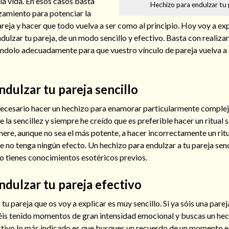
a vida. En esos casos basta
Hechizo para endulzar tu 
zamiento para potenciar la
areja y hacer que todo vuelva a ser como al principio. Hoy voy a e
dulzar tu pareja, de un modo sencillo y efectivo. Basta con realiza
ndolo adecuadamente para que vuestro vínculo de pareja vuelva a
dulzar tu pareja sencillo
ecesario hacer un hechizo para enamorar particularmente complej
 la sencillez y siempre he creído que es preferible hacer un ritual s
nere, aunque no sea el más potente, a hacer incorrectamente un rit
e no tenga ningún efecto. Un hechizo para endulzar a tu pareja sen
no tienes conocimientos esotéricos previos.
ndulzar tu pareja efectivo
tu pareja que os voy a explicar es muy sencillo. Si ya sóis una parej
éis tenido momentos de gran intensidad emocional y buscas un hec
ectivo lo más indicado es que busques un recuerdo de un momento e