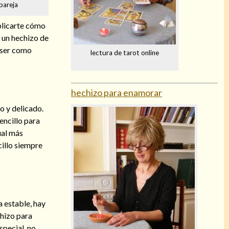
pareja
xplicarte cómo
r un hechizo de
 ser como
lectura de tarot online
hechizo para enamorar
o y delicado.
encillo para
ual más
cillo siempre
a estable, hay
hizo para
special, no