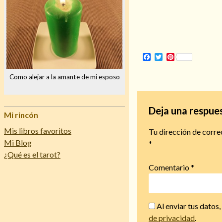
Facebook
Twitter
Pinterest
Como alejar a la amante de mi esposo
Deja una respue
Mi rincón
Mis libros favoritos
Tu dirección de corre
Mi Blog
*
¿Qué es el tarot?
Comentario
*
Al enviar tus datos
de privacidad
.