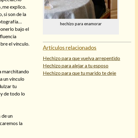
, me explico.
 si son de la
fotografía…
hechizo para enamorar
onerlo bajo el
fluencia
re el vínculo.
Artículos relacionados
Hechizo para que vuelva arrepentido
Hechizo para alejar a tu esposo
va marchitando
Hechizo para que tu marido te deje
a un vínculo
ulzar tu
 y de todo lo
s de un
scaremos la