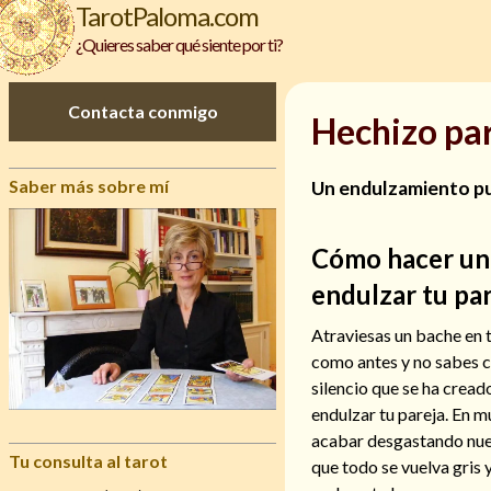
TarotPaloma.com
¿Quieres saber qué siente por ti?
Contacta conmigo
Hechizo par
Saber más sobre mí
Un endulzamiento pue
Cómo hacer un
endulzar tu pa
Atraviesas un bache en t
como antes y no sabes 
silencio que se ha crea
endulzar tu pareja. En m
acabar desgastando nue
Tu consulta al tarot
que todo se vuelva gris 