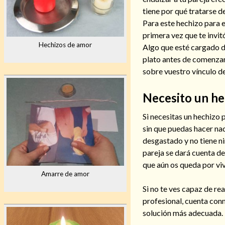
tiene por qué tratarse d
Para este hechizo para e
primera vez que te invit
Hechizos de amor
Algo que esté cargado de
plato antes de comenzar 
sobre vuestro vínculo de
Necesito un he
Si necesitas un hechizo 
sin que puedas hacer nad
desgastado y no tiene n
pareja se dará cuenta de
que aún os queda por viv
Amarre de amor
Si no te ves capaz de re
profesional, cuenta con
solución más adecuada.