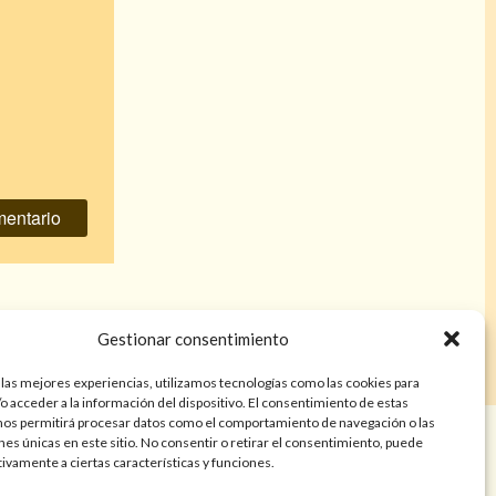
 un hombre
»
Gestionar consentimiento
 las mejores experiencias, utilizamos tecnologías como las cookies para
o acceder a la información del dispositivo. El consentimiento de estas
nos permitirá procesar datos como el comportamiento de navegación o las
años. Las lecturas de cartas, hechizos, amarres, endulzamientos,
ones únicas en este sitio. No consentir o retirar el consentimiento, puede
nes tienen finalidad de entretenimiento y/o ayuda personal. Estos
tivamente a ciertas características y funciones.
a atención psicológica, médica, psiquiátrica, financiera o legal. El