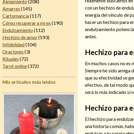
realmente buscamos en l
Alejamiento
(208)
con un hechizo de endul
Amarres
(145)
energía del vínculo de p
Cartomancia
(117)
hacer un hechizo para en
Cómo recuperar a mi ex
(190)
endulzamiento potenciá
Endulzamiento
(112)
antes.
Hechizo de amor
(593)
Infidelidad
(104)
Hechizo para en
Oraciones
(3)
Rituales
(72)
En muchos casos no es n
Tarot online
(372)
Siempre he sido amiga de
que su efectividad se ge
Mis artículos más leídos
efectivo, de tal modo qu
será lo más indicado si 
Hechizo para e
El hechizo para endulzar 
una historia común, hab
endulzar a tu pareja ef