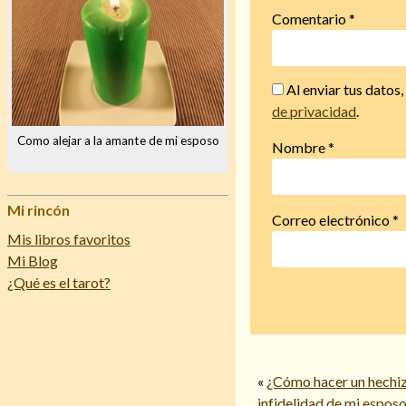
Comentario
*
Al enviar tus datos
de privacidad
.
Como alejar a la amante de mi esposo
Nombre
*
Mi rincón
Correo electrónico
*
Mis libros favoritos
Mi Blog
¿Qué es el tarot?
«
¿Cómo hacer un hechiz
infidelidad de mi espos