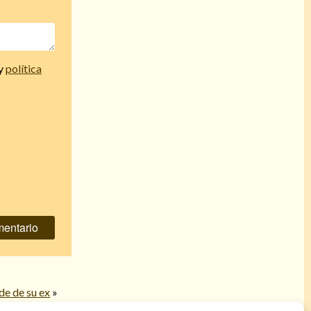
y
política
de de su ex
»