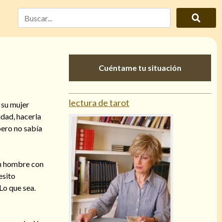
Cuéntame tu situación
lectura de tarot
 su mujer
idad, hacerla
pero no sabía
un hombre con
esito
Lo que sea.