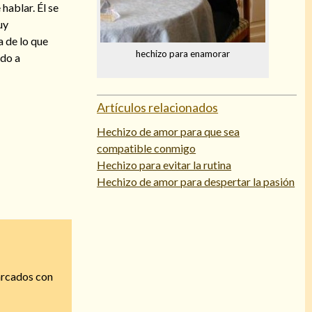
hablar. Él se
uy
a de lo que
hechizo para enamorar
ndo a
Artículos relacionados
Hechizo de amor para que sea
compatible conmigo
Hechizo para evitar la rutina
Hechizo de amor para despertar la pasión
arcados con