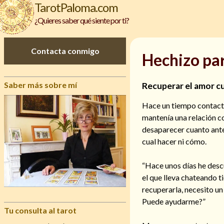
TarotPaloma.com
¿Quieres saber qué siente por ti?
Contacta conmigo
Hechizo par
Saber más sobre mí
Recuperar el amor c
Hace un tiempo contactó
mantenía una relación c
desaparecer cuanto ante
cual hacer ni cómo.
“Hace unos días he descu
el que lleva chateando 
recuperarla, necesito un
Puede ayudarme?”
Tu consulta al tarot