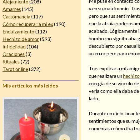
Me puse en contacto con 
Alejamiento
(208)
y en su matrimonio. Tras
Amarres
(145)
pero que sus sentimient
Cartomancia
(117)
que la atraía poderosam
Cómo recuperar a mi ex
(190)
acabado. Lógicamente la 
Endulzamiento
(112)
hombre no significaba gr
Hechizo de amor
(593)
descubierto por casuali
Infidelidad
(104)
un error pero para enton
Oraciones
(3)
Rituales
(72)
Tras explicar a mi amigo
Tarot online
(372)
que realizara un
hechizo 
energía de su vínculo de
Mis artículos más leídos
vería como ella daba de 
lado.
Durante un ciclo lunar l
sentimientos que su muje
comentara cómo iba to