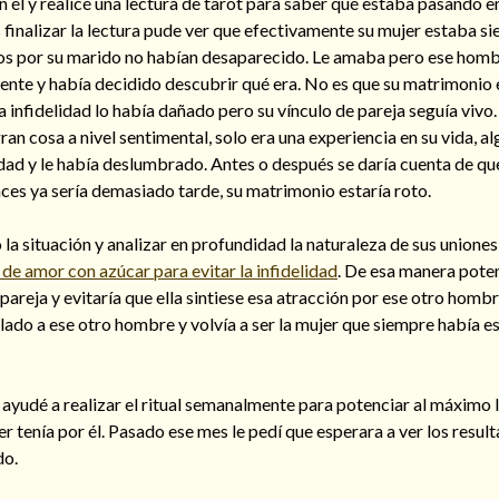
él y realicé una lectura de tarot para saber qué estaba pasando en
 finalizar la lectura pude ver que efectivamente su mujer estaba sie
os por su marido no habían desaparecido. Le amaba pero ese homb
ente y había decidido descubrir qué era. No es que su matrimonio 
infidelidad lo había dañado pero su vínculo de pareja seguía vivo.
an cosa a nivel sentimental, solo era una experiencia en su vida, a
dad y le había deslumbrado. Antes o después se daría cuenta de qu
ces ya sería demasiado tarde, su matrimonio estaría roto.
 la situación y analizar en profundidad la naturaleza de sus unione
de amor con azúcar para evitar la infidelidad
. De esa manera poten
 pareja y evitaría que ella sintiese esa atracción por ese otro homb
lado a ese otro hombre y volvía a ser la mujer que siempre había e
e ayudé a realizar el ritual semanalmente para potenciar al máximo 
r tenía por él. Pasado ese mes le pedí que esperara a ver los resul
do.