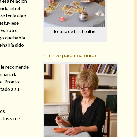
 esa relación
ndo infiel
re tenía algo
estuviese
 Ese otro
lectura de tarot online
lgo que había
e había sido
hechizo para enamorar
s le recomendé
ciaría la
re. Pronto
stado a su
los
tados y me