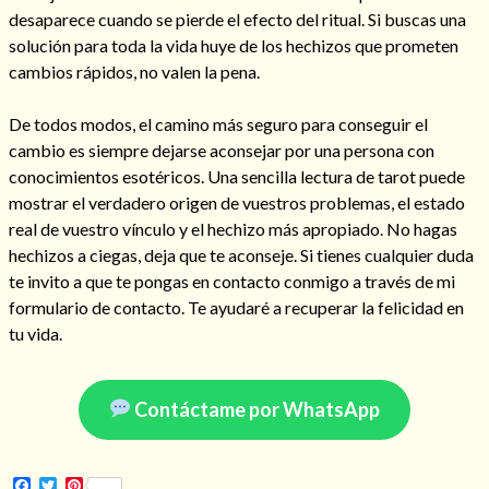
desaparece cuando se pierde el efecto del ritual. Si buscas una
solución para toda la vida huye de los hechizos que prometen
cambios rápidos, no valen la pena.
Hechizo de alejamiento
De todos modos, el camino más seguro para conseguir el
cambio es siempre dejarse aconsejar por una persona con
conocimientos esotéricos. Una sencilla lectura de tarot puede
Tu consulta al tarot
mostrar el verdadero origen de vuestros problemas, el estado
Alejamiento
(208)
real de vuestro vínculo y el hechizo más apropiado. No hagas
Amarres
(145)
hechizos a ciegas, deja que te aconseje. Si tienes cualquier duda
Cartomancia
(117)
te invito a que te pongas en contacto conmigo a través de mi
Cómo recuperar a mi ex
(190)
formulario de contacto. Te ayudaré a recuperar la felicidad en
Endulzamiento
(112)
tu vida.
Hechizo de amor
(593)
Infidelidad
(104)
Oraciones
(3)
Contáctame por WhatsApp
Rituales
(72)
Tarot online
(372)
Facebook
Twitter
Pinterest