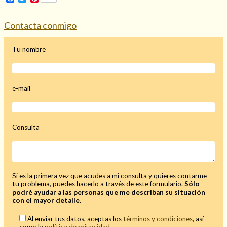
Mi rincón
Contacta conmigo
Mis libros favoritos
Mi Blog
Tu nombre
¿Qué es el tarot?
e-mail
Consulta
Si es la primera vez que acudes a mi consulta y quieres contarme
tu problema, puedes hacerlo a través de este formulario.
Sólo
podré ayudar a las personas que me describan su situación
con el mayor detalle.
Al enviar tus datos, aceptas los
términos y condiciones
, así
como la
política de privacidad
.