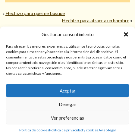
«
Hechizo para que me busque
Hechizo para atraer a un hombre
»
Gestionar consentimiento
© 2026 TarotPaloma.com.
Para ofrecer las mejores experiencias, utilizamos tecnologías como las
cookies para almacenar y/o acceder a la información del dispositivo. El
consentimiento de estas tecnologías nos permitirá procesar datos como el
Sólo para mayores de 18 años. Las lecturas de cartas, hechizos,
comportamiento de navegación o las identificaciones únicas en este sitio.
amarres, endulzamientos, videncias y predicciones tienen
No consentir o retirar el consentimiento, puede afectar negativamente a
finalidad de entretenimiento y/o ayuda personal. Estos
ciertas características y funciones.
servicios no sustituyen la atención psicológica, médica,
psiquiátrica, financiera o legal. El resultado de cada servicio
Aceptar
puede variar de una persona a otra.
Denegar
Política de privacidad y cookies
Términos y Condiciones
Ver preferencias
Aviso legal
Política de cookies
Política de privacidad y cookies
Aviso legal