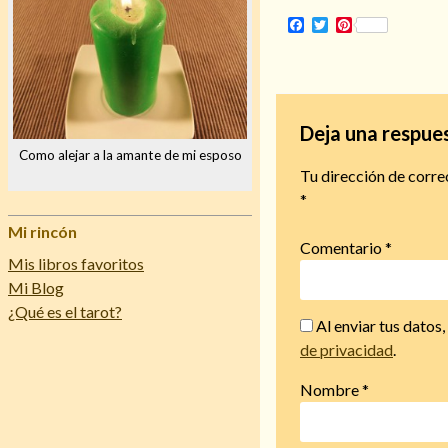
Facebook
Twitter
Pinterest
Deja una respue
Como alejar a la amante de mi esposo
Tu dirección de corre
*
Mi rincón
Comentario
*
Mis libros favoritos
Mi Blog
¿Qué es el tarot?
Al enviar tus datos
de privacidad
.
Nombre
*