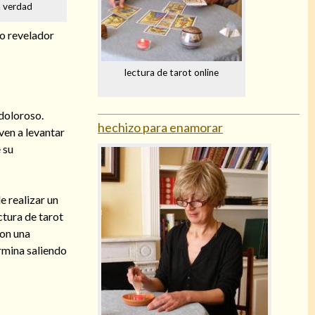
a verdad
ño revelador
lectura de tarot online
 doloroso.
hechizo para enamorar
ven a levantar
 su
e realizar un
ctura de tarot
con una
ermina saliendo