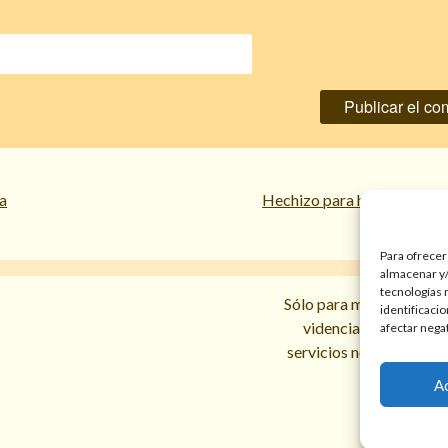
a
Hechizo para hacer durar u
Para ofrecer
almacenar y/
tecnologías 
Sólo para mayores de 18 
identificaci
videncias y prediccio
afectar nega
servicios no sustituyen l
A
Política d