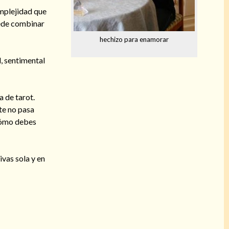
omplejidad que
uede combinar
hechizo para enamorar
, sentimental
a de tarot.
te no pasa
 cómo debes
vas sola y en