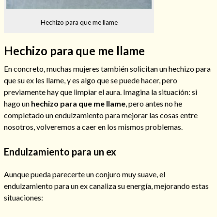
Hechizo para que me llame
Hechizo de alejamiento
Hechizo para que me llame
En concreto, muchas mujeres también solicitan un hechizo para
que su ex les llame, y es algo que se puede hacer, pero
Tu consulta al tarot
previamente hay que limpiar el aura. Imagina la situación: si
Alejamiento
(208)
hago un
hechizo para que me llame
, pero antes no he
Amarres
(145)
completado un endulzamiento para mejorar las cosas entre
Cartomancia
(117)
nosotros, volveremos a caer en los mismos problemas.
Cómo recuperar a mi ex
(190)
Endulzamiento
(112)
Endulzamiento para un ex
Hechizo de amor
(593)
Infidelidad
(104)
Aunque pueda parecerte un conjuro muy suave, el
Oraciones
(3)
endulzamiento para un ex canaliza su energía, mejorando estas
Rituales
(72)
situaciones:
Tarot online
(372)