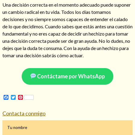
Una decisión correcta en el momento adecuado puede suponer
un cambio radical en tu vida. Todos los días tomamos
decisiones y no siempre somos capaces de entender el calado
de lo que decidimos. Cuando sabes que estás antes una cuestión
Hechizo de alejamiento
fundamental y no eres capaz de decidir un hechizo para tomar
una decisión correcta puede ser de gran ayuda. No lo dudes, no
dejes que la duda te consuma. Con la ayuda de un hechizo para
Tu consulta al tarot
tomar una decisión sabrás cómo actuar.
Alejamiento
(208)
Amarres
(145)
Cartomancia
(117)
Contáctame por WhatsApp
Cómo recuperar a mi ex
(190)
Endulzamiento
(112)
Hechizo de amor
(593)
Facebook
Twitter
Pinterest
Infidelidad
(104)
Oraciones
(3)
Contacta conmigo
Rituales
(72)
Tarot online
(372)
Tu nombre