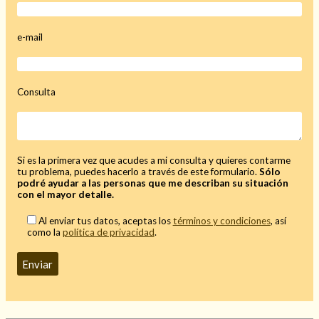
Mi rincón
e-mail
Mis libros favoritos
Mi Blog
¿Qué es el tarot?
Consulta
Si es la primera vez que acudes a mi consulta y quieres contarme
tu problema, puedes hacerlo a través de este formulario.
Sólo
podré ayudar a las personas que me describan su situación
con el mayor detalle.
Al enviar tus datos, aceptas los
términos y condiciones
, así
como la
política de privacidad
.