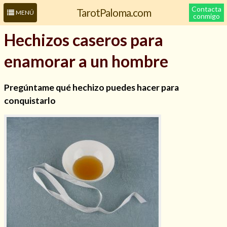
Contacta
TarotPaloma.com
MENÚ
conmigo
Hechizos caseros para
enamorar a un hombre
Pregúntame qué hechizo puedes hacer para
conquistarlo
Leer más sobre mí