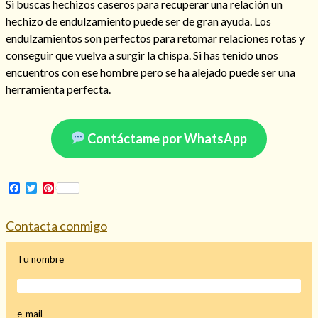
Si buscas hechizos caseros para recuperar una relación un
hechizo de endulzamiento puede ser de gran ayuda. Los
endulzamientos son perfectos para retomar relaciones rotas y
conseguir que vuelva a surgir la chispa. Si has tenido unos
Hechizo de alejamiento
encuentros con ese hombre pero se ha alejado puede ser una
herramienta perfecta.
Tu consulta al tarot
Contáctame por WhatsApp
Alejamiento
(208)
Amarres
(145)
Cartomancia
(117)
Facebook
Twitter
Pinterest
Cómo recuperar a mi ex
(190)
Endulzamiento
(112)
Contacta conmigo
Hechizo de amor
(593)
Infidelidad
(104)
Tu nombre
Oraciones
(3)
Rituales
(72)
Tarot online
(372)
e-mail