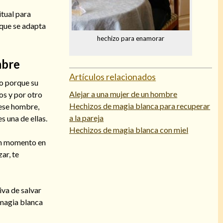
itual para
 que se adapta
hechizo para enamorar
mbre
Artículos relacionados
do porque su
Alejar a una mujer de un hombre
os y por otro
Hechizos de magia blanca para recuperar
 ese hombre,
a la pareja
s una de ellas.
Hechizos de magia blanca con miel
 un momento en
ar, te
iva de salvar
 magia blanca