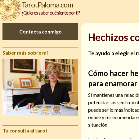
TarotPaloma.com
¿Quieres saber qué siente por ti?
Contacta conmigo
Hechizos c
Saber más sobre mí
Te ayudo a elegir el
Cómo hacer he
para enamorar
Si mantienes una relaci
potenciar sus sentimient
puede ser lo más indica
online y te recomendaré
situación.
Tu consulta al tarot