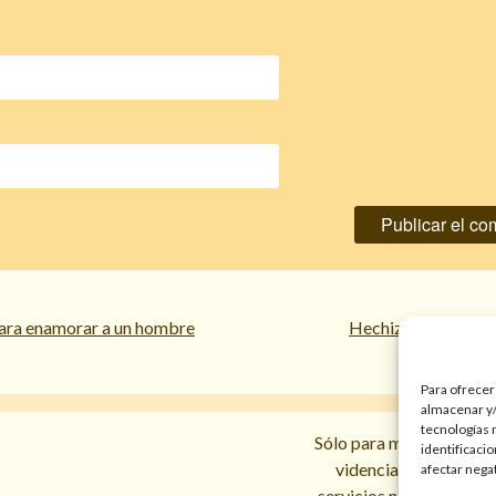
ara enamorar a un hombre
Hechizo con azúcar
Para ofrecer
almacenar y/
tecnologías 
Sólo para mayores de 18 
identificaci
videncias y prediccio
afectar nega
servicios no sustituyen l