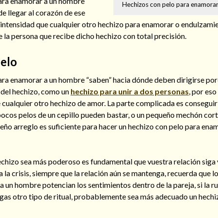
para enamorar a un hombre
Hechizos con pelo para enamora
de llegar al corazón de ese
ntensidad que cualquier otro hechizo para enamorar o endulzami
de la persona que recibe dicho hechizo con total precisión.
elo
ara enamorar a un hombre “saben” hacia dónde deben dirigirse po
r del hechizo, como un
hechizo para unir a dos personas
, por es
cualquier otro hechizo de amor. La parte complicada es conseguir 
pocos pelos de un cepillo pueden bastar, o un pequeño mechón cort
eño arreglo es suficiente para hacer un hechizo con pelo para ena
echizo sea más poderoso es fundamental que vuestra relación siga 
a la crisis, siempre que la relación aún se mantenga, recuerda que l
 un hombre potencian los sentimientos dentro de la pareja, si la ru
gas otro tipo de ritual, probablemente sea más adecuado un hechi