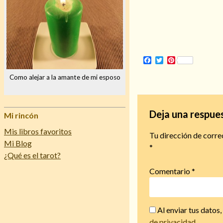
Facebook
Twitter
Pinterest
Como alejar a la amante de mi esposo
Deja una respue
Mi rincón
Mis libros favoritos
Tu dirección de corre
Mi Blog
*
¿Qué es el tarot?
Comentario
*
Al enviar tus datos
de privacidad
.