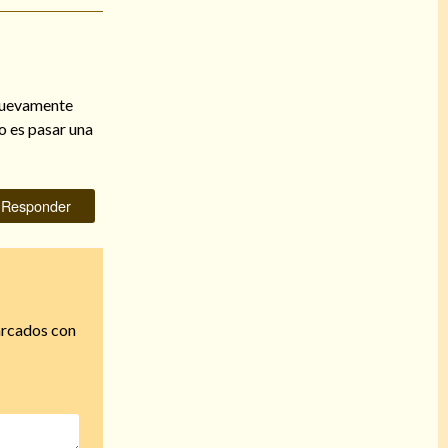
 nuevamente
o es pasar una
Responder
arcados con