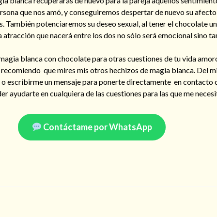
ia blanca recuperarás de nuevo para la pareja aquellos sentimien
persona que nos amó, y conseguiremos despertar de nuevo su afecto
. También potenciaremos su deseo sexual, al tener el chocolate un
la atracción que nacerá entre los dos no sólo será emocional sino ta
 magia blanca con chocolate para otras cuestiones de tu vida amoro
te recomiendo que mires mis otros hechizos de magia blanca. Del
a o escribirme un mensaje para ponerte directamente en contacto
r ayudarte en cualquiera de las cuestiones para las que me necesi
Contáctame por WhatsApp