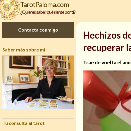
TarotPaloma.com
¿Quieres saber qué siente por ti?
Contacta conmigo
Hechizos de
recuperar l
Saber más sobre mí
Trae de vuelta el amo
Tu consulta al tarot