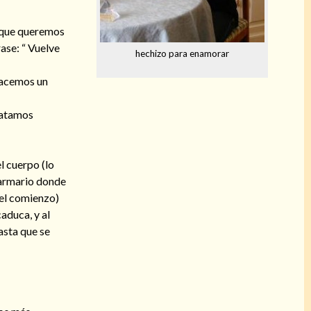
a que queremos
rase: “ Vuelve
hechizo para enamorar
hacemos un
o atamos
l cuerpo (lo
l armario donde
 el comienzo)
aduca, y al
asta que se