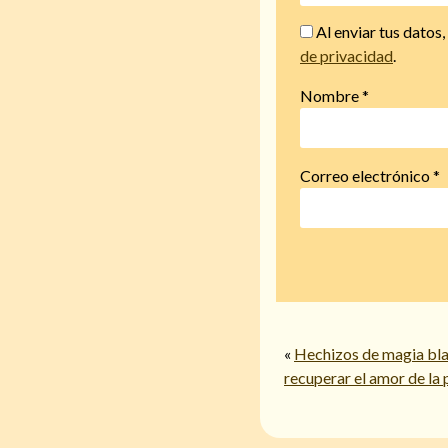
Al enviar tus datos
de privacidad
.
Nombre
*
Correo electrónico
*
«
Hechizos de magia bla
recuperar el amor de la 