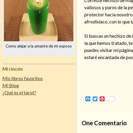
Con este hechizo de mag
valiosos y puros de la 
protector hacia nosotros
afrodisíaco, con lo que 
Si buscas un hechizo de
la que hemos tratado, 
Como alejar a la amante de mi esposo
puedes visitar mi págin
estaré encantada de pode
Mi rincón
Mis libros favoritos
Mi Blog
¿Qué es el tarot?
Facebook
Twitter
Pinterest
One
Comentario