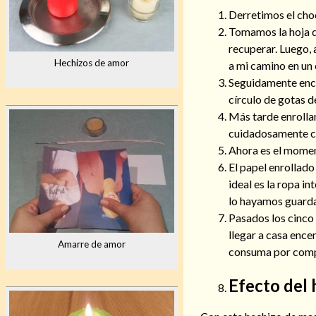
Derretimos el choc
Tomamos la hoja de
recuperar. Luego, a
Hechizos de amor
a mi camino en un
Seguidamente ence
círculo de gotas d
Más tarde enrollam
cuidadosamente co
Ahora es el moment
El papel enrollad
ideal es la ropa i
lo hayamos guarda
Pasados los cinco 
llegar a casa enc
Amarre de amor
consuma por comp
Efecto del 