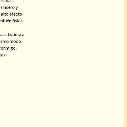
tos más
 sincero y
 alto efecto
mbién física.
sa distinta a
 mismo modo
 conmigo,
tes.