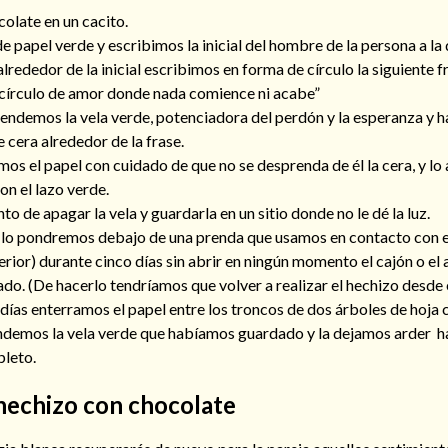
olate en un cacito.
 papel verde y escribimos la inicial del hombre de la persona a l
lrededor de la inicial escribimos en forma de círculo la siguiente f
 círculo de amor donde nada comience ni acabe”
ndemos la vela verde, potenciadora del perdón y la esperanza y 
e cera alrededor de la frase.
os el papel con cuidado de que no se desprenda de él la cera, y l
n el lazo verde.
o de apagar la vela y guardarla en un sitio donde no le dé la luz.
o lo pondremos debajo de una prenda que usamos en contacto con e
nterior) durante cinco días sin abrir en ningún momento el cajón o e
do. (De hacerlo tendríamos que volver a realizar el hechizo desde
días enterramos el papel entre los troncos de dos árboles de hoja c
endemos la vela verde que habíamos guardado y la dejamos arder h
leto.
hechizo con chocolate