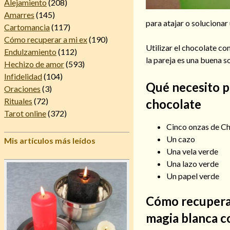
Alejamiento
(208)
Amarres
(145)
para atajar o solucionar
Cartomancia
(117)
Cómo recuperar a mi ex
(190)
Utilizar el chocolate c
Endulzamiento
(112)
la pareja es una buena 
Hechizo de amor
(593)
Infidelidad
(104)
Qué necesito p
Oraciones
(3)
Rituales
(72)
chocolate
Tarot online
(372)
Cinco onzas de C
Un cazo
Mis artículos más leídos
Una vela verde
Una lazo verde
Un papel verde
Cómo recuperar
magia blanca c