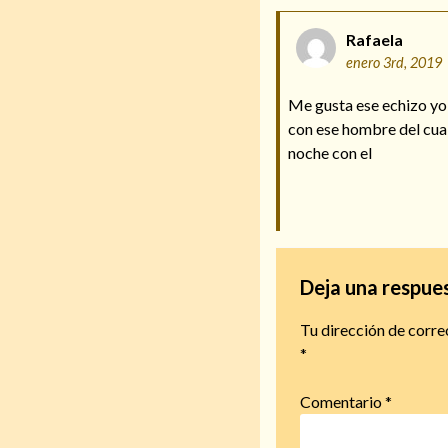
Rafaela
enero 3rd, 2019
Me gusta ese echizo yo
con ese hombre del cua
noche con el
Deja una respue
Tu dirección de corre
*
Comentario
*