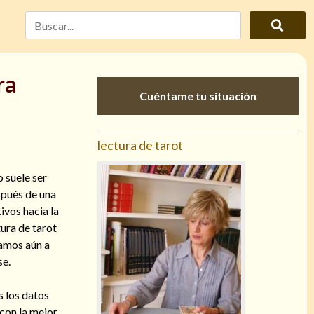
ra
Cuéntame tu situación
lectura de tarot
 suele ser
spués de una
ivos hacia la
ura de tarot
amos aún a
se.
s los datos
con la mejor