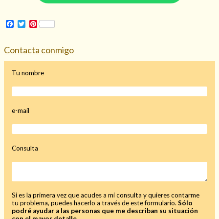
Mi rincón
Facebook
Twitter
Pinterest
Mis libros favoritos
Mi Blog
Contacta conmigo
¿Qué es el tarot?
Tu nombre
e-mail
Consulta
Si es la primera vez que acudes a mi consulta y quieres contarme
tu problema, puedes hacerlo a través de este formulario.
Sólo
podré ayudar a las personas que me describan su situación
con el mayor detalle.