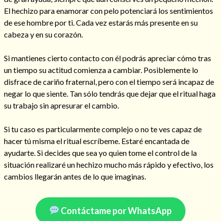
El hechizo para enamorar con pelo potenciará los sentimientos
de ese hombre por ti. Cada vez estarás más presente en su
cabeza y en su corazón.
Hechizo de alejamiento
Si mantienes cierto contacto con él podrás apreciar cómo tras
un tiempo su actitud comienza a cambiar. Posiblemente lo
disfrace de cariño fraternal, pero con el tiempo será incapaz de
Tu consulta al tarot
negar lo que siente. Tan sólo tendrás que dejar que el ritual haga
Alejamiento
(208)
su trabajo sin apresurar el cambio.
Amarres
(145)
Cartomancia
(117)
Si tu caso es particularmente complejo o no te ves capaz de
Cómo recuperar a mi ex
(190)
hacer tú misma el ritual escríbeme. Estaré encantada de
Endulzamiento
(112)
ayudarte. Si decides que sea yo quien tome el control de la
Hechizo de amor
(593)
situación realizaré un hechizo mucho más rápido y efectivo, los
Infidelidad
(104)
cambios llegarán antes de lo que imaginas.
Oraciones
(3)
Rituales
(72)
Tarot online
(372)
Contáctame por WhatsApp