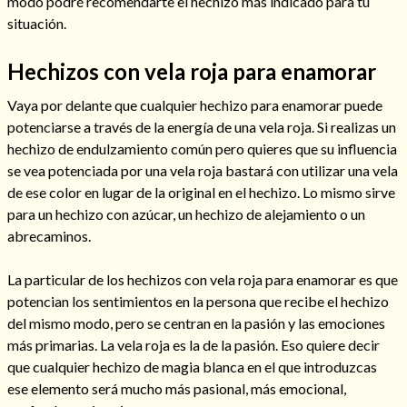
modo podré recomendarte el hechizo más indicado para tu
situación.
Hechizos con vela roja para enamorar
Vaya por delante que cualquier hechizo para enamorar puede
potenciarse a través de la energía de una vela roja. Si realizas un
hechizo de endulzamiento común pero quieres que su influencia
Cómo alejar a la amante de mi esposo
se vea potenciada por una vela roja bastará con utilizar una vela
de ese color en lugar de la original en el hechizo. Lo mismo sirve
para un hechizo con azúcar, un hechizo de alejamiento o un
abrecaminos.
La particular de los hechizos con vela roja para enamorar es que
potencian los sentimientos en la persona que recibe el hechizo
del mismo modo, pero se centran en la pasión y las emociones
más primarias. La vela roja es la de la pasión. Eso quiere decir
que cualquier hechizo de magia blanca en el que introduzcas
Endulzamiento
ese elemento será mucho más pasional, más emocional,