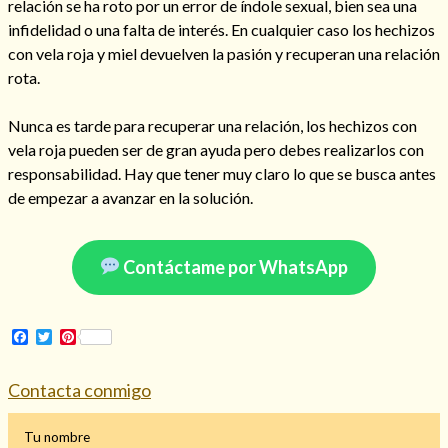
relación se ha roto por un error de índole sexual, bien sea una
infidelidad o una falta de interés. En cualquier caso los hechizos
con vela roja y miel devuelven la pasión y recuperan una relación
rota.
Hechizo de alejamiento
Nunca es tarde para recuperar una relación, los hechizos con
vela roja pueden ser de gran ayuda pero debes realizarlos con
Tu consulta al tarot
responsabilidad. Hay que tener muy claro lo que se busca antes
de empezar a avanzar en la solución.
Alejamiento
(208)
Amarres
(145)
Cartomancia
(117)
Contáctame por WhatsApp
Cómo recuperar a mi ex
(190)
Endulzamiento
(112)
Hechizo de amor
(593)
Facebook
Twitter
Pinterest
Infidelidad
(104)
Oraciones
(3)
Contacta conmigo
Rituales
(72)
Tarot online
(372)
Tu nombre