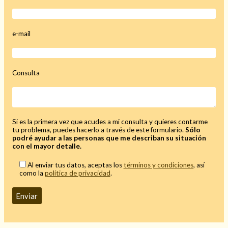
Mi rincón
Mis libros favoritos
e-mail
Mi Blog
¿Qué es el tarot?
Consulta
Si es la primera vez que acudes a mi consulta y quieres contarme
tu problema, puedes hacerlo a través de este formulario.
Sólo
podré ayudar a las personas que me describan su situación
con el mayor detalle.
Al enviar tus datos, aceptas los
términos y condiciones
, así
como la
política de privacidad
.