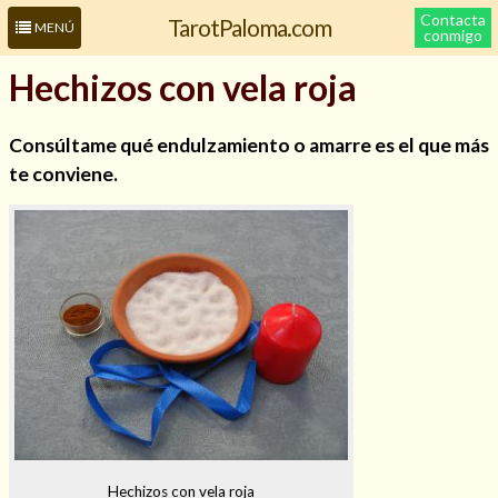
Contacta
TarotPaloma.com
MENÚ
conmigo
Hechizos con vela roja
Consúltame qué endulzamiento o amarre es el que más
te conviene.
Leer más sobre mí
Hechizos con vela roja