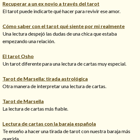
Recuperar a un ex novio a través del tarot
El tarot puede indicarte qué hacer para revivir ese amor.
Cómo saber con el tarot qué siente por mi realmente
Hechizos de amor
Una lectura despejó las dudas de una chica que estaba
empezando una relación.
El tarot Osho
Un tarot diferente para una lectura de cartas muy especial.
Tarot de Marsella: tirada astrológica
Otra manera de interpretar una lectura de cartas.
Tarot de Marsella
La lectura de cartas más fiable.
Amarre para recuperar a mi pareja
Lectura de cartas con la baraja española
Te enseño a hacer una tirada de tarot con nuestra baraja más
querida.