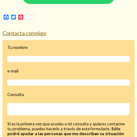
Facebook
Twitter
Pinterest
Hechizo de alejamiento
Contacta conmigo
Tu nombre
Tu consulta al tarot
Alejamiento
(208)
Amarres
(145)
e-mail
Cartomancia
(117)
Cómo recuperar a mi ex
(190)
Endulzamiento
(112)
Consulta
Hechizo de amor
(593)
Infidelidad
(104)
Oraciones
(3)
Rituales
(72)
Si es la primera vez que acudes a mi consulta y quieres contarme
Tarot online
(372)
tu problema, puedes hacerlo a través de este formulario.
Sólo
podré ayudar a las personas que me describan su situación