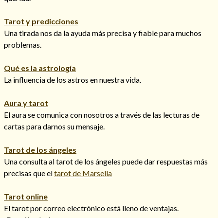
Tarot y predicciones
Una tirada nos da la ayuda más precisa y fiable para muchos
problemas.
Qué es la astrología
La influencia de los astros en nuestra vida.
Cómo alejar a la amante de mi esposo
Aura y tarot
El aura se comunica con nosotros a través de las lecturas de
cartas para darnos su mensaje.
Tarot de los ángeles
Una consulta al tarot de los ángeles puede dar respuestas más
precisas que el
tarot de Marsella
Tarot online
Endulzamiento
El tarot por correo electrónico está lleno de ventajas.