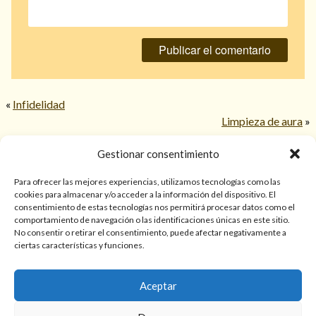
«
Infidelidad
Limpieza de aura
»
Gestionar consentimiento
© 2026 TarotPaloma.com.
Para ofrecer las mejores experiencias, utilizamos tecnologías como las
cookies para almacenar y/o acceder a la información del dispositivo. El
consentimiento de estas tecnologías nos permitirá procesar datos como el
Sólo para mayores de 18 años. Las lecturas de cartas, hechizos,
comportamiento de navegación o las identificaciones únicas en este sitio.
amarres, endulzamientos, videncias y predicciones tienen
No consentir o retirar el consentimiento, puede afectar negativamente a
finalidad de entretenimiento y/o ayuda personal. Estos
ciertas características y funciones.
servicios no sustituyen la atención psicológica, médica,
psiquiátrica, financiera o legal. El resultado de cada servicio
Aceptar
puede variar de una persona a otra.