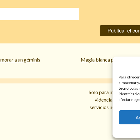
morar a un géminis
Magia blanca para enamorar
Para ofrecer
almacenar y/
tecnologías 
Sólo para mayores de 18 
identificaci
videncias y prediccio
afectar nega
servicios no sustituyen l
A
Política d