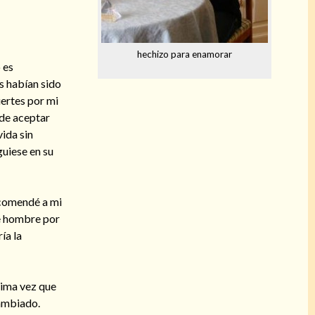
hechizo para enamorar
 es
s habían sido
uertes por mi
 de aceptar
ida sin
uiese en su
recomendé a mi
se hombre por
ía la
tima vez que
cambiado.