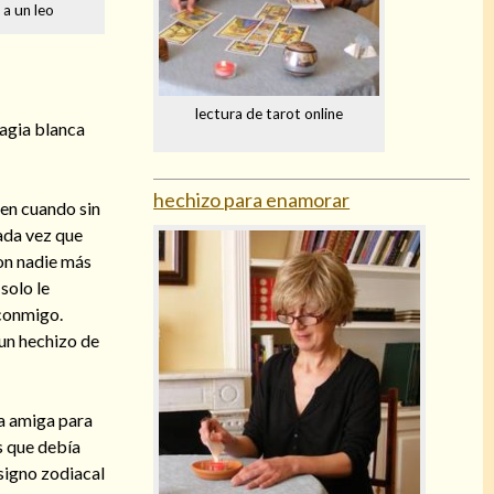
a un leo
lectura de tarot online
magia blanca
hechizo para enamorar
en cuando sin
ada vez que
con nadie más
solo le
 conmigo.
 un hechizo de
ta amiga para
s que debía
signo zodiacal