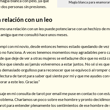
 magia blanca con pelo, ya que
Magia blanca para enamorar 
e dos personas sin presiones.
 relación con un leo
ómo una relación con un leo puede potenciarse con un hechizo de 
na amiga que me consultó hace unos meses.
ompí con mi novio, desde entonces hemos estado quedando de vez 
 no funciona. A veces tenemos momentos muy agradables pero c
o de que deje de ver a otras mujeres se enfada,me dice que no está 
dice que siendo así jamás volveremos a estar juntos. No sé si es que 
s demasiado orgulloso para reconocer que se equivocó al romper
lectura de tarot para saber qué siente por mi y que me ayudes con
rar a este leo. Gracias”
aje en mi consulta de tarot por email me puse en contacto con es
 problema. Charlamos un poco sobre ese hombre y pronto decidimo
 tarot para entender plenamente los sentimientos de ese hombre de 