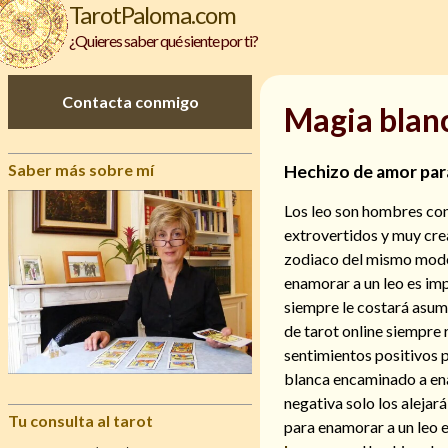
TarotPaloma.com
¿Quieres saber qué siente por ti?
Contacta conmigo
Magia blanc
Saber más sobre mí
Hechizo de amor par
Los leo son hombres con
extrovertidos y muy crea
zodiaco del mismo modo q
enamorar a un leo es im
siempre le costará asumi
de tarot online siempre
sentimientos positivos 
blanca encaminado a ena
negativa solo los alejar
Tu consulta al tarot
para enamorar a un leo e