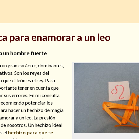
a para enamorar a un leo
a un hombre fuerte
 un gran carácter, dominantes,
tivos. Son los reyes del
ue el león es el rey. Para
portante tener en cuenta que
r sus errores. En mi consulta
 recomiendo potenciar los
para hacer un hechizo de magia
morar a un leo. La presión
á de nosotros. Un hechizo ideal
s el
hechizo para que te