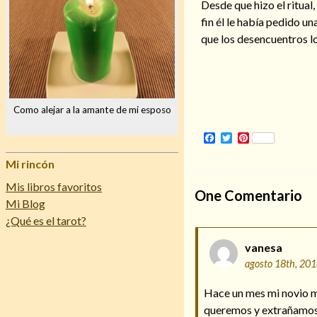
Desde que hizo el ritual
fin él le había pedido u
que los desencuentros lo
Como alejar a la amante de mi esposo
Facebook
Twitter
Pinterest
Mi rincón
Mis libros favoritos
One
Comentario
Mi Blog
¿Qué es el tarot?
vanesa
agosto 18th, 20
Hace un mes mi novio m
queremos y extrañamos 