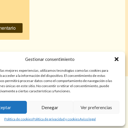
 a un libra
»
Gestionar consentimiento
 las mejores experiencias, utilizamos tecnologías como las cookies para
o acceder a la información del dispositivo. El consentimiento de estas
nos permitirá procesar datos como el comportamiento de navegación o las
años. Las lecturas de cartas, hechizos, amarres, endulzamientos,
ones únicas en este sitio. No consentir o retirar el consentimiento, puede
nes tienen finalidad de entretenimiento y/o ayuda personal. Estos
tivamente a ciertas características y funciones.
a atención psicológica, médica, psiquiátrica, financiera o legal. El
resultado de cada servicio puede variar de una persona a otra.
ceptar
Denegar
Ver preferencias
Política de cookies
Política de privacidad y cookies
Aviso legal
e privacidad y cookies
Términos y Condiciones
Aviso legal