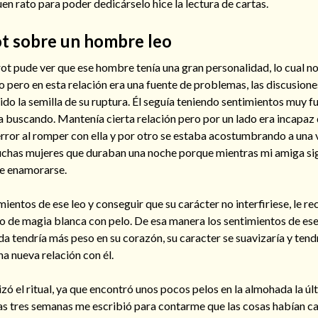
uen rato para poder dedicárselo hice la lectura de cartas.
ot sobre un hombre leo
rot pude ver que ese hombre tenía una gran personalidad, lo cual no
 pero en esta relación era una fuente de problemas, las discusione
ido la semilla de su ruptura. Él seguía teniendo sentimientos muy f
a buscando. Mantenía cierta relación pero por un lado era incapaz
rror al romper con ella y por otro se estaba acostumbrando a una v
chas mujeres que duraban una noche porque mientras mi amiga sig
de enamorarse.
mientos de ese leo y conseguir que su carácter no interfiriese, le 
zo de magia blanca con pelo. De esa manera los sentimientos de e
ada tendría más peso en su corazón, su caracter se suavizaría y tendr
na nueva relación con él.
zó el ritual, ya que encontró unos pocos pelos en la almohada la úl
las tres semanas me escribió para contarme que las cosas habían 