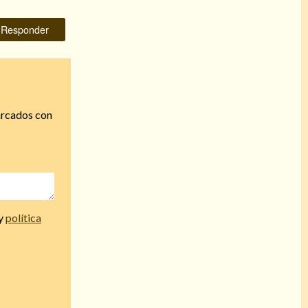
Responder
arcados con
y
política