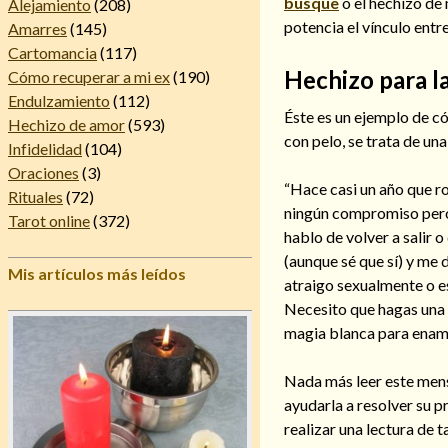
busque
o el hechizo de
Alejamiento
(208)
potencia el vínculo entr
Amarres
(145)
Cartomancia
(117)
Hechizo para la
Cómo recuperar a mi ex
(190)
Endulzamiento
(112)
Éste es un ejemplo de c
Hechizo de amor
(593)
con pelo, se trata de u
Infidelidad
(104)
Oraciones
(3)
“Hace casi un año que r
Rituales
(72)
ningún compromiso pero
Tarot online
(372)
hablo de volver a salir 
(aunque sé que sí) y me 
Mis artículos más leídos
atraigo sexualmente o e
Necesito que hagas una 
magia blanca para enamo
Nada más leer este mens
ayudarla a resolver su
realizar una lectura de