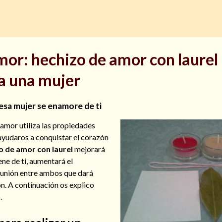
or: hechizo de amor con laurel
a una mujer
esa mujer se enamore de ti
 amor utiliza las propiedades
 ayudaros a conquistar el corazón
o de amor con laurel
mejorará
ene de ti, aumentará el
 unión entre ambos que dará
ón. A continuación os explico
.