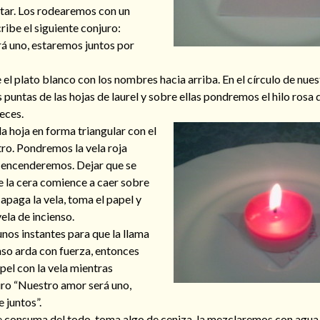
ar. Los rodearemos con un
ribe el siguiente conjuro:
á uno, estaremos juntos por
 el plato blanco con los nombres hacia arriba. En el círculo de nu
 puntas de las hojas de laurel y sobre ellas pondremos el hilo rosa 
eces.
a hoja en forma triangular con el
ntro. Pondremos la vela roja
a encenderemos. Dejar que se
 la cera comience a caer sobre
 apaga la vela, toma el papel y
ela de incienso.
nos instantes para que la llama
enso arda con fuerza, entonces
el con la vela mientras
uro “Nuestro amor será uno,
 juntos”.
e consuma del todo, toma algo de ceniza, la mezclaremos con agua