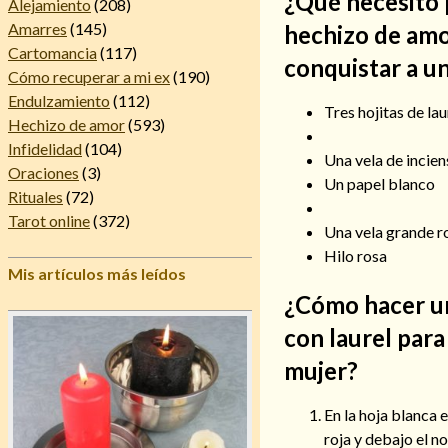
¿Qué necesito p
Alejamiento
(208)
Amarres
(145)
hechizo de amo
Cartomancia
(117)
conquistar a u
Cómo recuperar a mi ex
(190)
Endulzamiento
(112)
Tres hojitas de lau
Hechizo de amor
(593)
Infidelidad
(104)
Una vela de incie
Oraciones
(3)
Un papel blanco
Rituales
(72)
Tarot online
(372)
Una vela grande r
Hilo rosa
Mis artículos más leídos
¿Cómo hacer u
con laurel para
mujer?
En la hoja blanca 
roja y debajo el n