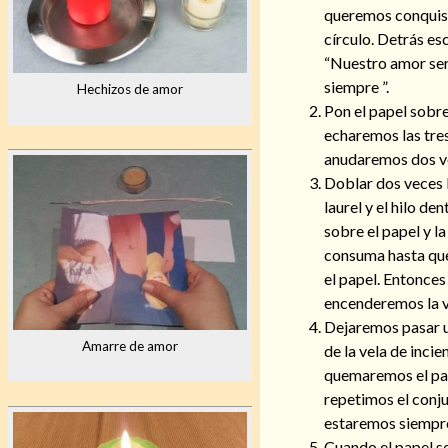
queremos conquist
círculo. Detrás esc
“Nuestro amor ser
siempre ”.
Hechizos de amor
Pon el papel sobre
echaremos las tres
anudaremos dos v
Doblar dos veces l
laurel y el hilo de
sobre el papel y l
consuma hasta que
el papel. Entonces
encenderemos la v
Dejaremos pasar u
Amarre de amor
de la vela de inci
quemaremos el pap
repetimos el conj
estaremos siempre
Cuando el papel s