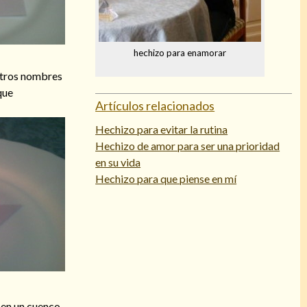
hechizo para enamorar
estros nombres
que
Artículos relacionados
Hechizo para evitar la rutina
Hechizo de amor para ser una prioridad
en su vida
Hechizo para que piense en mí
 en un cuenco