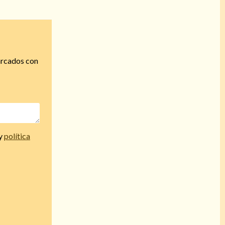
arcados con
y
política