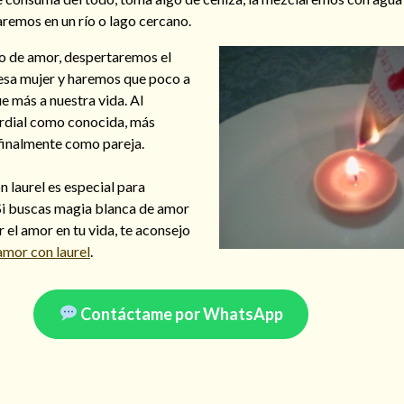
aremos en un río o lago cercano.
zo de amor, despertaremos el
 esa mujer y haremos que poco a
e más a nuestra vida. Al
ordial como conocida, más
finalmente como pareja.
 laurel es especial para
 Si buscas magia blanca de amor
r el amor en tu vida, te aconsejo
amor con laurel
.
Contáctame por WhatsApp