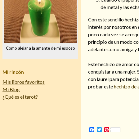
de metal y las ech
Con este sencillo hechi
interés por nosotros en
poco cada vez se acerqu
principio de un modo c
Como alejar a la amante de mi esposo
adelante como amiga y 
Este hechizo de amor con
conquistar a una mujer.
Mi rincón
con laurel para potencia
Mis libros favoritos
probar este
hechizo de 
Mi Blog
¿Qué es el tarot?
Facebook
Twitter
Pinterest