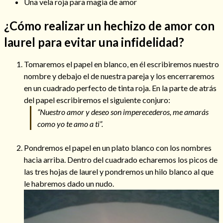
Una vela roja para magia de amor
¿Cómo realizar un hechizo de amor con
laurel para evitar una infidelidad?
Hechizo de alejamiento
Tomaremos el papel en blanco, en él escribiremos nuestro
nombre y debajo el de nuestra pareja y los encerraremos
Tu consulta al tarot
en un cuadrado perfecto de tinta roja. En la parte de atrás
del papel escribiremos el siguiente conjuro:
Alejamiento
(208)
“Nuestro amor y deseo son imperecederos, me amarás
Amarres
(145)
como yo te amo a ti”.
Cartomancia
(117)
Cómo recuperar a mi ex
(190)
Pondremos el papel en un plato blanco con los nombres
Endulzamiento
(112)
hacia arriba. Dentro del cuadrado echaremos los picos de
Hechizo de amor
(593)
las tres hojas de laurel y pondremos un hilo blanco al que
Infidelidad
(104)
le habremos dado un nudo.
Oraciones
(3)
Rituales
(72)
Tarot online
(372)