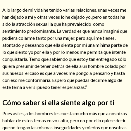
A lo largo de mi vida he tenido varias relaciones, unas veces me
han dejado a mí y otras veces lo he dejado yo, pero en todas ha
sido la atracción sexual la que ha prevalecido como
Hechizos de amor
sentimiento predominante. La verdad es que nunca imaginé que
pudiera colarme tanto por una mujer, pero aquí me tienes,
atontado y deseando que ella sienta por mí una mínima parte de
lo que siento yo por ella y por lo menos me permita que intente
conquistarla. Temo que sabiendo que estoy tan entregado sólo
quiera presumir de tener detrás de ella a un hombre colado por
sus huesos, el caso es que a veces me pongo a pensarlo y hasta
con eso me conformaría. Espero que puedas decirme algo de
este tema a ver si puedo tener esperanzas.”
Cómo saber si ella siente algo por ti
Amarre para recuperar a mi pareja
Pues así es, a los hombres les cuesta mucho más que a nosotras
hablar de estos temas en voz alta, pero no por ello quiere decir
que no tengan las mismas inseguridades y miedos que nosotras