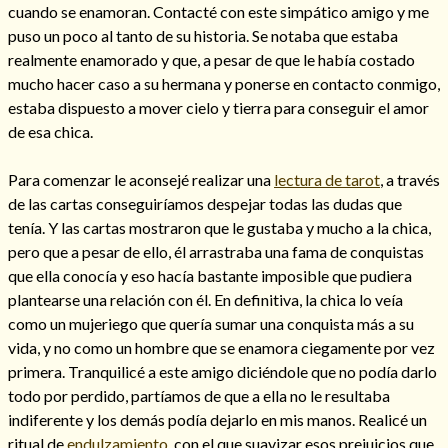
cuando se enamoran. Contacté con este simpático amigo y me
puso un poco al tanto de su historia. Se notaba que estaba
realmente enamorado y que, a pesar de que le había costado
mucho hacer caso a su hermana y ponerse en contacto conmigo,
estaba dispuesto a mover cielo y tierra para conseguir el amor
de esa chica.
Cómo alejar a la amante de mi esposo
Para comenzar le aconsejé realizar una
lectura de tarot
, a través
de las cartas conseguiríamos despejar todas las dudas que
tenía. Y las cartas mostraron que le gustaba y mucho a la chica,
pero que a pesar de ello, él arrastraba una fama de conquistas
que ella conocía y eso hacía bastante imposible que pudiera
plantearse una relación con él. En definitiva, la chica lo veía
como un mujeriego que quería sumar una conquista más a su
vida, y no como un hombre que se enamora ciegamente por vez
primera. Tranquilicé a este amigo diciéndole que no podía darlo
todo por perdido, partíamos de que a ella no le resultaba
Endulzamiento
indiferente y los demás podía dejarlo en mis manos. Realicé un
ritual de
endulzamiento
, con el que suavizar esos prejuicios que