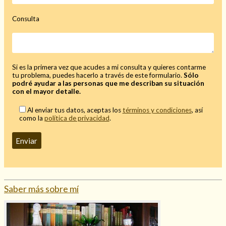
Consulta
Hechizo de alejamiento
Si es la primera vez que acudes a mi consulta y quieres contarme
tu problema, puedes hacerlo a través de este formulario.
Sólo
podré ayudar a las personas que me describan su situación
Tu consulta al tarot
con el mayor detalle.
Alejamiento
(208)
Al enviar tus datos, aceptas los
términos y condiciones
, así
Amarres
(145)
como la
política de privacidad
.
Cartomancia
(117)
Cómo recuperar a mi ex
(190)
Endulzamiento
(112)
Hechizo de amor
(593)
Infidelidad
(104)
Oraciones
(3)
Saber más sobre mí
Rituales
(72)
Tarot online
(372)