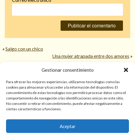
«
Salgo con un chico
Una mujer atrapada entre dos amores
»
Gestionar consentimiento
© 2026 TarotPaloma.com.
Para ofrecer las mejores experiencias, utilizamos tecnologías como las
cookies para almacenar y/o acceder a la información del dispositivo. El
consentimiento de estas tecnologías nos permitirá procesar datos como el
Sólo para mayores de 18 años. Las lecturas de cartas, hechizos,
comportamiento de navegación o las identificaciones únicas en este sitio.
amarres, endulzamientos, videncias y predicciones tienen
No consentir o retirar el consentimiento, puede afectar negativamente a
finalidad de entretenimiento y/o ayuda personal. Estos
ciertas características y funciones.
servicios no sustituyen la atención psicológica, médica,
psiquiátrica, financiera o legal. El resultado de cada servicio
Aceptar
puede variar de una persona a otra.