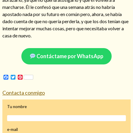
marcharse. Él le confesó que una semana atrás no habría
apostado nada por su futuro en común pero, ahora, se había
dado cuenta de que no quería perderla, y que los dos tenían que
intentar mejorar muchas cosas, pero que necesitaba volver a
Hechizo de alejamiento
casa de nuevo.
Tu consulta al tarot
Contáctame por WhatsApp
Alejamiento
(208)
Amarres
(145)
Cartomancia
(117)
Facebook
Twitter
Pinterest
Cómo recuperar a mi ex
(190)
Endulzamiento
(112)
Contacta conmigo
Hechizo de amor
(593)
Infidelidad
(104)
Tu nombre
Oraciones
(3)
Rituales
(72)
Tarot online
(372)
e-mail