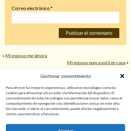
Correo electrónico
*
«
Mi esposo me ignora
Mi esposo nunca está en casa
»
Gestionar consentimiento
© 2026 TarotPaloma.com.
Para ofrecer las mejores experiencias, utilizamos tecnologías como las
cookies para almacenar y/o acceder a la información del dispositivo. El
consentimiento de estas tecnologías nos permitirá procesar datos como el
Sólo para mayores de 18 años. Las lecturas de cartas, hechizos,
comportamiento de navegación o las identificaciones únicas en este sitio.
amarres, endulzamientos, videncias y predicciones tienen
No consentir o retirar el consentimiento, puede afectar negativamente a
finalidad de entretenimiento y/o ayuda personal. Estos
ciertas características y funciones.
servicios no sustituyen la atención psicológica, médica,
psiquiátrica, financiera o legal. El resultado de cada servicio
Aceptar