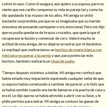
colmó el vaso. Como él asegura, aún quiere a su esposa, pero no
siente que ese cariño compense su vida en pareja tal y como ha
ido quedando tras el paso de los años. Mi amiga se sintió
bastante sorprendida, porque no se imaginaba que su marido
estuviese atravesando semejante crisis emocional. Pero me dijo
que no podía quedarse de brazos cruzados, que quería que él
recuperase la ilusión y comenzar de cero. Valoré mucho la
actitud de esta amiga, de no dejarse arrastrar por el desánimo.
Le expliqué que realizaríamos un
hechizo de magia blanca con
miel para recuperar a la pareja
y que, para potenciar este
hechizo, también realizaría un
ritual de sueño
.
Consulta de tarot online
Tiempo después volvimos a hablar. Mi amiga me confesó que
había estado muy impaciente esperando cualquier señal de que
su esposo había comenzado a cambiar de parecer, y lo feliz que
se había sentido cuando una tarde llamaron a la puerta de casa y
era él. Le dijo que no se había atrevido a abrir con su llave, y le
pidió permiso para entrar. Mi amiga se contuvo las ganas de
abrazarlo, ya que no quería atosigarlo y que él volviera a