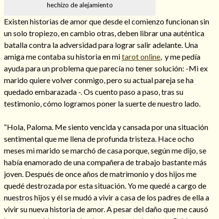
hechizo de alejamiento
Existen historias de amor que desde el comienzo funcionan sin
un solo tropiezo, en cambio otras, deben librar una auténtica
batalla contra la adversidad para lograr salir adelante. Una
Hechizos de amor
amiga me contaba su historia en mi
tarot online
, y me pedía
ayuda para un problema que parecía no tener solución: -Mi ex
marido quiere volver conmigo, pero su actual pareja se ha
quedado embarazada -. Os cuento paso a paso, tras su
testimonio, cómo logramos poner la suerte de nuestro lado.
“Hola, Paloma. Me siento vencida y cansada por una situación
sentimental que me llena de profunda tristeza. Hace ocho
meses mi marido se marchó de casa porque, según me dijo, se
había enamorado de una compañera de trabajo bastante más
joven. Después de once años de matrimonio y dos hijos me
Amarre para recuperar a mi pareja
quedé destrozada por esta situación. Yo me quedé a cargo de
nuestros hijos y él se mudó a vivir a casa de los padres de ella a
vivir su nueva historia de amor. A pesar del daño que me causó