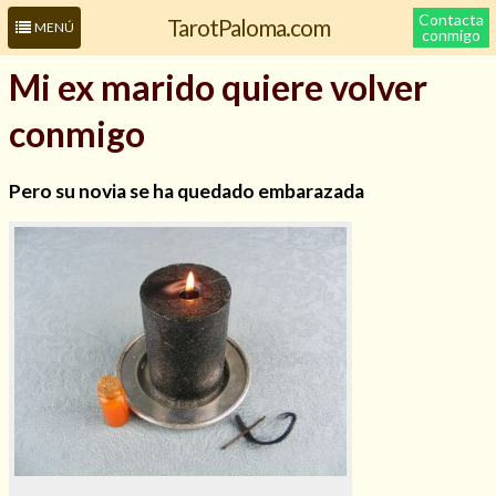
Contacta
TarotPaloma.com
MENÚ
conmigo
Mi ex marido quiere volver
conmigo
Pero su novia se ha quedado embarazada
Leer más sobre mí