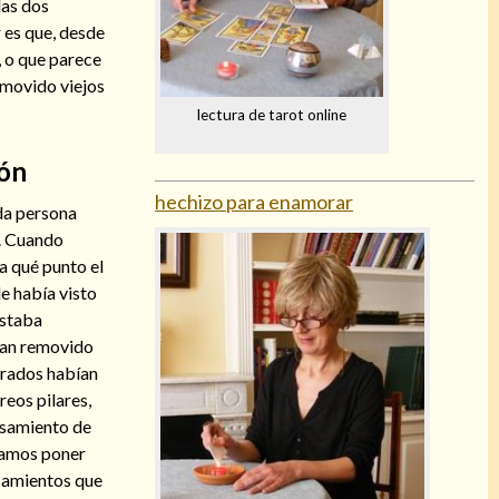
las dos
 es que, desde
, o que parece
emovido viejos
lectura de tarot online
ión
hechizo para enamorar
da persona
a. Cuando
ta qué punto el
e había visto
estaba
bían removido
erados habían
reos pilares,
nsamiento de
íamos poner
nsamientos que