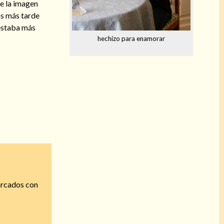
ue la imagen
as más tarde
 estaba más
hechizo para enamorar
arcados con