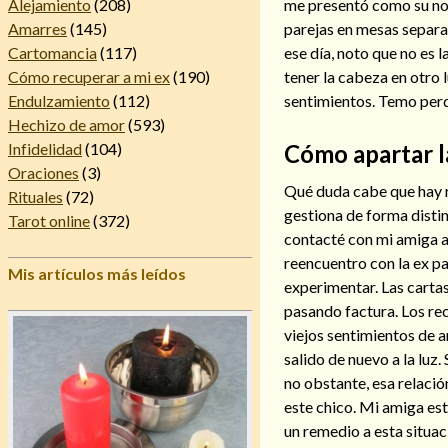
me presentó como su nov
Alejamiento
(208)
parejas en mesas separad
Amarres
(145)
ese día, noto que no es l
Cartomancia
(117)
tener la cabeza en otro
Cómo recuperar a mi ex
(190)
sentimientos. Temo perd
Endulzamiento
(112)
Hechizo de amor
(593)
Cómo apartar l
Infidelidad
(104)
Oraciones
(3)
Qué duda cabe que hay r
Rituales
(72)
gestiona de forma distin
Tarot online
(372)
contacté con mi amiga a
reencuentro con la ex pa
Mis artículos más leídos
experimentar. Las carta
pasando factura. Los re
viejos sentimientos de a
salido de nuevo a la luz.
no obstante, esa relaci
este chico. Mi amiga es
un remedio a esta situaci