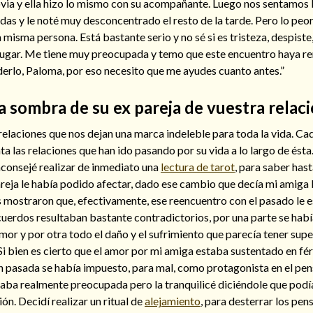
ia y ella hizo lo mismo con su acompañante. Luego nos sentamos 
as y le noté muy desconcentrado el resto de la tarde. Pero lo peor
a misma persona. Está bastante serio y no sé si es tristeza, despiste
 lugar. Me tiene muy preocupada y temo que este encuentro haya r
erlo, Paloma, por eso necesito que me ayudes cuanto antes.”
a sombra de su ex pareja de vuestra relac
elaciones que nos dejan una marca indeleble para toda la vida. Ca
ta las relaciones que han ido pasando por su vida a lo largo de ést
consejé realizar de inmediato una
lectura de tarot
, para saber has
reja le había podido afectar, dado ese cambio que decía mi amiga l
s mostraron que, efectivamente, ese reencuentro con el pasado le 
cuerdos resultaban bastante contradictorios, por una parte se ha
mor y por otra todo el daño y el sufrimiento que parecía tener sup
 Si bien es cierto que el amor por mi amiga estaba sustentado en fér
ón pasada se había impuesto, para mal, como protagonista en el pe
taba realmente preocupada pero la tranquilicé diciéndole que pod
ón. Decidí realizar un ritual de
alejamiento
, para desterrar los pe