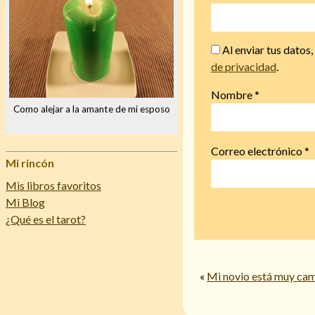
Al enviar tus datos
de privacidad
.
Nombre
*
Como alejar a la amante de mi esposo
Correo electrónico
*
Mi rincón
Mis libros favoritos
Mi Blog
¿Qué es el tarot?
«
Mi novio está muy ca