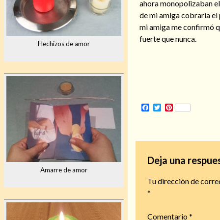
ahora monopolizaban el d
de mi amiga cobraría el
mi amiga me confirmó qu
fuerte que nunca.
Hechizos de amor
Facebook
Twitter
Pinterest
Deja una respue
Amarre de amor
Tu dirección de corre
*
Comentario
*