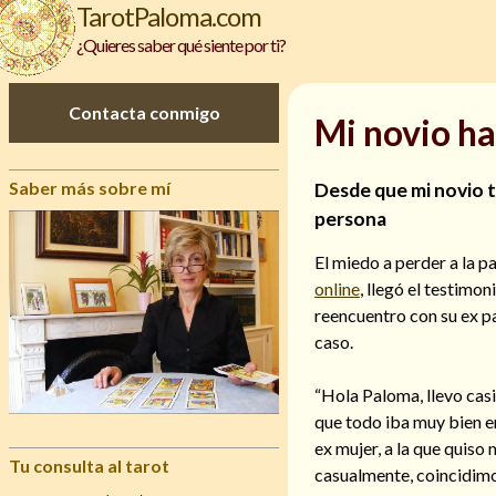
TarotPaloma.com
¿Quieres saber qué siente por ti?
Contacta conmigo
Mi novio ha
Saber más sobre mí
Desde que mi novio t
persona
El miedo a perder a la p
online
, llegó el testimo
reencuentro con su ex p
caso.
“Hola Paloma, llevo cas
que todo iba muy bien e
ex mujer, a la que quis
Tu consulta al tarot
casualmente, coincidimos