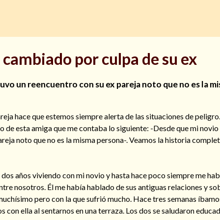
 cambiado por culpa de su ex
uvo un reencuentro con su ex pareja noto que no es la m
areja hace que estemos siempre alerta de las situaciones de peligro
nio de esta amiga que me contaba lo siguiente: -Desde que mi novio
areja noto que no es la misma persona-. Veamos la historia complet
i dos años viviendo con mi novio y hasta hace poco siempre me hab
ntre nosotros. Él me había hablado de sus antiguas relaciones y so
o muchísimo pero con la que sufrió mucho. Hace tres semanas íbamo
 con ella al sentarnos en una terraza. Los dos se saludaron educa