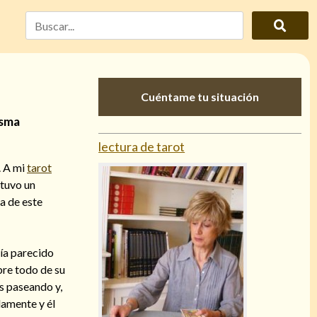
Cuéntame tu situación
isma
lectura de tarot
. A mi
tarot
 tuvo un
a de este
ía parecido
bre todo de su
s paseando y,
damente y él