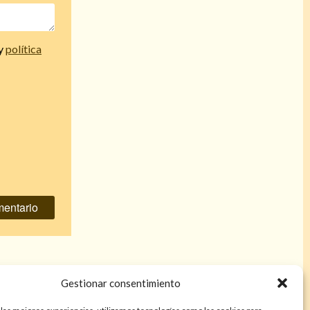
y
política
estra boda
»
Gestionar consentimiento