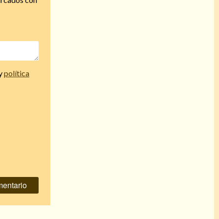
y
política