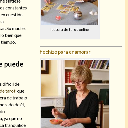
me sintiese
los constantes
 en cuestión
na
tar. Su madre,
lectura de tarot online
lo bien que
l tiempo.
hechizo para enamorar
Se puede
 difícil de
 de tarot
, que
era de trabajo
morado de él,
ndo
a, ya que no
La tranquilicé