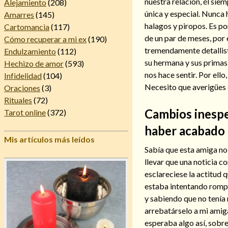
nuestra relación, él si
Alejamiento
(208)
única y especial. Nunca 
Amarres
(145)
halagos y piropos. Es p
Cartomancia
(117)
de un par de meses, por
Cómo recuperar a mi ex
(190)
tremendamente detallista
Endulzamiento
(112)
su hermana y sus prima
Hechizo de amor
(593)
nos hace sentir. Por ell
Infidelidad
(104)
Necesito que averigües 
Oraciones
(3)
Rituales
(72)
Cambios inespe
Tarot online
(372)
haber acabado 
Mis artículos más leídos
Sabía que esta amiga no 
llevar que una noticia c
esclareciese la actitud
estaba intentando rompe
y sabiendo que no tenía
arrebatárselo a mi amig
esperaba algo así, sobre