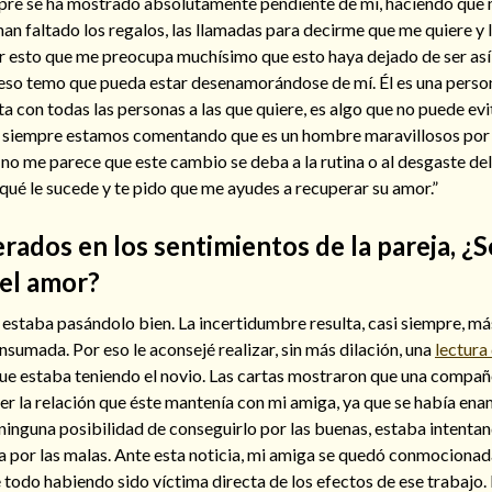
empre se ha mostrado absolutamente pendiente de mí, haciendo que 
han faltado los regalos, las llamadas para decirme que me quiere y 
or esto que me preocupa muchísimo que esto haya dejado de ser así
 eso temo que pueda estar desenamorándose de mí. Él es una perso
 con todas las personas a las que quiere, es algo que no puede evi
s siempre estamos comentando que es un hombre maravillosos por 
o, no me parece que este cambio se deba a la rutina o al desgaste de
qué le sucede y te pido que me ayudes a recuperar su amor.”
rados en los sentimientos de la pareja, ¿
el amor?
estaba pasándolo bien. La incertidumbre resulta, casi siempre, más
onsumada. Por eso le aconsejé realizar, sin más dilación, una
lectura
 que estaba teniendo el novio. Las cartas mostraron que una compañ
r la relación que éste mantenía con mi amiga, ya que se había ena
 ninguna posibilidad de conseguirlo por las buenas, estaba intenta
a por las malas. Ante esta noticia, mi amiga se quedó conmocionad
 todo habiendo sido víctima directa de los efectos de ese trabajo. 