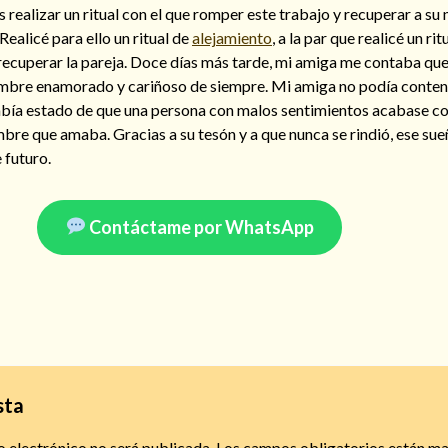
realizar un ritual con el que romper este trabajo y recuperar a su 
 Realicé para ello un ritual de
alejamiento
, a la par que realicé un ri
recuperar la pareja. Doce días más tarde, mi amiga me contaba que
ombre enamorado y cariñoso de siempre. Mi amiga no podía conten
había estado de que una persona con malos sentimientos acabase co
bre que amaba. Gracias a su tesón y a que nunca se rindió, ese sue
 futuro.
Contáctame por WhatsApp
sta
o electrónico no será publicada.
Los campos obligatorios están m