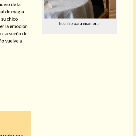
novio de la
tual de magia
 su chico
hechizo para enamorar
er la emoción
n su sueño de
ño vuelve a
arcados con