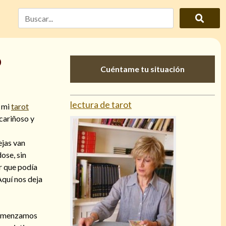
o
Cuéntame tu situación
lectura de tarot
e mi
tarot
 cariñoso y
ejas van
ose, sin
r que podía
Aquí nos deja
 comenzamos