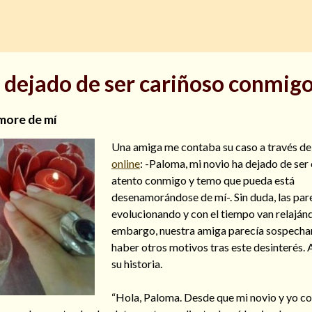
 dejado de ser cariñoso conmig
more de mí
Una amiga me contaba su caso a través d
online
: -Paloma, mi novio ha dejado de ser
atento conmigo y temo que pueda está
desenamorándose de mí-. Sin duda, las par
evolucionando y con el tiempo van relajánd
embargo, nuestra amiga parecía sospecha
haber otros motivos tras este desinterés. 
su historia.
“Hola, Paloma. Desde que mi novio y yo