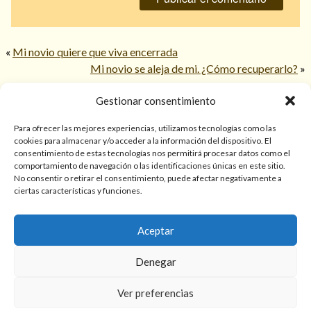
«
Mi novio quiere que viva encerrada
Mi novio se aleja de mi. ¿Cómo recuperarlo?
»
Gestionar consentimiento
© 2026 TarotPaloma.com.
Para ofrecer las mejores experiencias, utilizamos tecnologías como las
cookies para almacenar y/o acceder a la información del dispositivo. El
consentimiento de estas tecnologías nos permitirá procesar datos como el
Sólo para mayores de 18 años. Las lecturas de cartas, hechizos,
comportamiento de navegación o las identificaciones únicas en este sitio.
amarres, endulzamientos, videncias y predicciones tienen
No consentir o retirar el consentimiento, puede afectar negativamente a
finalidad de entretenimiento y/o ayuda personal. Estos
ciertas características y funciones.
servicios no sustituyen la atención psicológica, médica,
psiquiátrica, financiera o legal. El resultado de cada servicio
Aceptar
puede variar de una persona a otra.
Denegar
Política de privacidad y cookies
Términos y Condiciones
Ver preferencias