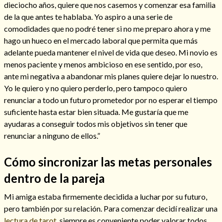
dieciocho años, quiere que nos casemos y comenzar esa familia
de la que antes te hablaba. Yo aspiro a una serie de
comodidades que no podré tener si no me preparo ahora y me
hago un hueco en el mercado laboral que permita que más
Hechizos de amor
adelante pueda mantener el nivel de vida que deseo. Mi novio es
menos paciente y menos ambicioso en ese sentido, por eso,
ante mi negativa a abandonar mis planes quiere dejar lo nuestro.
Yo le quiero y no quiero perderlo, pero tampoco quiero
renunciar a todo un futuro prometedor por no esperar el tiempo
suficiente hasta estar bien situada. Me gustaría que me
ayudaras a conseguir todos mis objetivos sin tener que
renunciar a ninguno de ellos.”
Cómo sincronizar las metas personales
dentro de la pareja
Amarre para recuperar a mi pareja
Mi amiga estaba firmemente decidida a luchar por su futuro,
pero también por su relación. Para comenzar decidí realizar una
lectura de tarot
, siempre es conveniente poder valorar todos