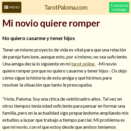
Contacta
TarotPaloma.com
MENÚ
conmigo
Mi novio quiere romper
No quiero casarme y tener hijos
Tener un mismo proyecto de vida es vital para que una relación
de pareja funcione, aunque esto, por sí mismo, no sea suficiente.
Una amiga decía lo siguiente en mi
tarot online
, -Mi novio
quiere romper porque no quiero casarme y tener hijos-. Os dejo
cómo sigue la historia de esta amiga y qué hicimos para
Leer más sobre mí
resolver la situación que tanto le preocupaba.
“Hola, Paloma. Soy una chica de veinticuatro años. Tal vez en
otros tiempos tenía edad suficiente para pensar en formar una
familia, pero en la actualidad sigo preparándome ampliando mis
estudios a la par que trabajo a tiempo parcial. Mi problema es
que mi novio, con el que estoy desde que ambos teníamos