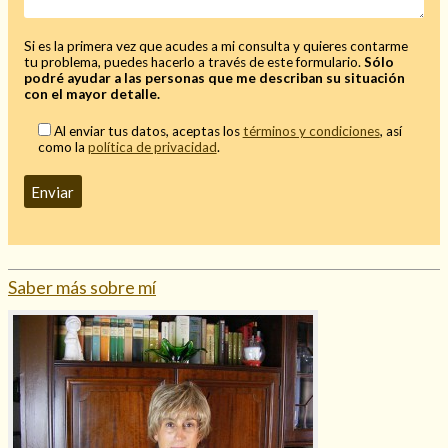
Si es la primera vez que acudes a mi consulta y quieres contarme
tu problema, puedes hacerlo a través de este formulario.
Sólo
podré ayudar a las personas que me describan su situación
con el mayor detalle.
Hechizo de alejamiento
Al enviar tus datos, aceptas los
términos y condiciones
, así
como la
política de privacidad
.
Tu consulta al tarot
Alejamiento
(208)
Amarres
(145)
Cartomancia
(117)
Cómo recuperar a mi ex
(190)
Saber más sobre mí
Endulzamiento
(112)
Hechizo de amor
(593)
Infidelidad
(104)
Oraciones
(3)
Rituales
(72)
Tarot online
(372)