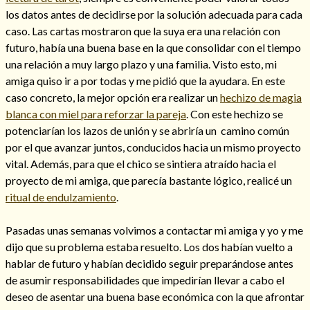
los datos antes de decidirse por la solución adecuada para cada
caso. Las cartas mostraron que la suya era una relación con
futuro, había una buena base en la que consolidar con el tiempo
una relación a muy largo plazo y una familia. Visto esto, mi
amiga quiso ir a por todas y me pidió que la ayudara. En este
caso concreto, la mejor opción era realizar un
hechizo de magia
blanca con miel para reforzar la pareja
. Con este hechizo se
Cómo alejar a la amante de mi esposo
potenciarían los lazos de unión y se abriría un camino común
por el que avanzar juntos, conducidos hacia un mismo proyecto
vital. Además, para que el chico se sintiera atraído hacia el
proyecto de mi amiga, que parecía bastante lógico, realicé un
ritual de endulzamiento
.
Pasadas unas semanas volvimos a contactar mi amiga y yo y me
dijo que su problema estaba resuelto. Los dos habían vuelto a
hablar de futuro y habían decidido seguir preparándose antes
de asumir responsabilidades que impedirían llevar a cabo el
Endulzamiento
deseo de asentar una buena base económica con la que afrontar