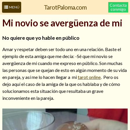
Contacta
TarotPaloma.com
MENÚ
conmigo
Mi novio se avergüenza de mi
No quiere que yo hable en público
Amar y respetar deben ser todo uno en una relación. Baste el
ejemplo de esta amiga que me decía: -Sé que mi novio se
avergüenza de mí cuando me expreso en público. Son muchas
las personas que se quejan de esto en algún momento de su vida
en pareja, y así me lo hacen llegar a mi
tarot online
. Pero os
Leer más sobre mí
dejo aquí el caso de la amiga de la que os hablaba y de cómo
solucionamos esta situación que resultaba un grave
inconveniente en la pareja.