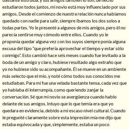
estudiaron todos juntos, mi novio está muy influenciado por sus
amigos. Desde el comienzo de nuestra relación nunca habíamos
quedado con nadie para salir, siempre íbamos los dos solos a
todas partes. Yo le presenté a algunos de mis amigos, pero él no
parecía sentirse muy cómodo entre ellos. Cuando yo le
proponía quedar alguna vez con los suyos siempre ponía alguna
excusa del tipo “que prefería aprovechar el tiempo y estar sólo
Cómo alejar a la amante de mi esposo
conmigo”. Esto cambió hace seis meses cuando fue invitado a la
boda de un amigo y claro, hubiese resultado algo extraño que
yo no hubiese sido su acompañante. Él se mueve en un ambiente
más selecto que el mío, y noté cómo todos sus conocidos me
estudiaban. Para mí fue una velada bastante tensa, cada vez que
yo hablaba él interrumpía, como queriendo zanjar la
conversación. Sé que mi novio se avergüenza cuando hablo
delante de sus amigos. Intuyo que lo que temía era que yo
quedara en evidencia, debido a mi escaso nivel cultural. Cuando
le pregunté claramente sobre esta impresión mía me dijo que
Endulzamiento
estaba equivocada y que, simplemente, estaba un poco