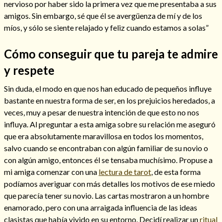
nervioso por haber sido la primera vez que me presentaba a sus
amigos. Sin embargo, sé que él se avergüenza de mí y de los
míos, y sólo se siente relajado y feliz cuando estamos a solas”
Cómo conseguir que tu pareja te admire
y respete
Sin duda, el modo en que nos han educado de pequeños influye
bastante en nuestra forma de ser, en los prejuicios heredados, a
veces, muy a pesar de nuestra intención de que esto no nos
influya. Al preguntar a esta amiga sobre su relación me aseguró
que era absolutamente maravillosa en todos los momentos,
Consulta de tarot online
salvo cuando se encontraban con algún familiar de su novio o
con algún amigo, entonces él se tensaba muchísimo. Propuse a
mi amiga comenzar con una
lectura de tarot
, de esta forma
podíamos averiguar con más detalles los motivos de ese miedo
que parecía tener su novio. Las cartas mostraron a un hombre
enamorado, pero con una arraigada influencia de las ideas
clasistas que había vivido en su entorno. Decidí realizar un
ritual