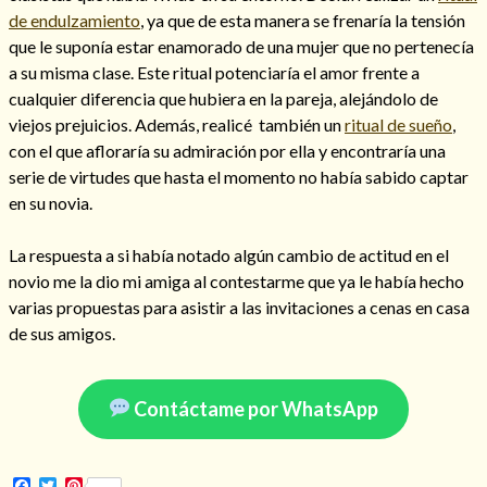
de endulzamiento
, ya que de esta manera se frenaría la tensión
que le suponía estar enamorado de una mujer que no pertenecía
a su misma clase. Este ritual potenciaría el amor frente a
cualquier diferencia que hubiera en la pareja, alejándolo de
Hechizo de alejamiento
viejos prejuicios. Además, realicé también un
ritual de sueño
,
con el que afloraría su admiración por ella y encontraría una
serie de virtudes que hasta el momento no había sabido captar
Tu consulta al tarot
en su novia.
Alejamiento
(208)
Amarres
(145)
La respuesta a si había notado algún cambio de actitud en el
Cartomancia
(117)
novio me la dio mi amiga al contestarme que ya le había hecho
Cómo recuperar a mi ex
(190)
varias propuestas para asistir a las invitaciones a cenas en casa
Endulzamiento
(112)
de sus amigos.
Hechizo de amor
(593)
Infidelidad
(104)
Oraciones
(3)
Contáctame por WhatsApp
Rituales
(72)
Tarot online
(372)
Facebook
Twitter
Pinterest