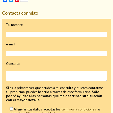
Mi rincón
Contacta conmigo
Mis libros favoritos
Mi Blog
Tu nombre
¿Qué es el tarot?
e-mail
Consulta
Si es la primera vez que acudes a mi consulta y quieres contarme
tu problema, puedes hacerlo a través de este formulario.
Sólo
podré ayudar a las personas que me describan su situación
con el mayor detalle.
Al enviar tus datos, aceptas los
términos y condiciones
, así