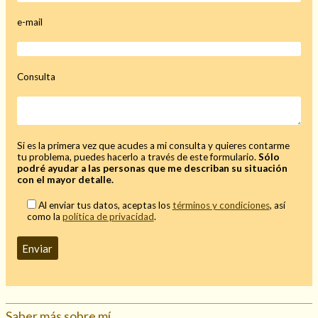
Mi rincón
e-mail
Mis libros favoritos
Mi Blog
¿Qué es el tarot?
Consulta
Si es la primera vez que acudes a mi consulta y quieres contarme
tu problema, puedes hacerlo a través de este formulario.
Sólo
podré ayudar a las personas que me describan su situación
con el mayor detalle.
Al enviar tus datos, aceptas los
términos y condiciones
, así
como la
política de privacidad
.
Saber más sobre mí