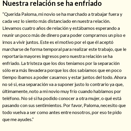
Nuestra relación se ha enfriado
“Querida Paloma, mi novio se ha marchado a trabajar fuera y
cada vez lo siento más distanciado en nuestra relación.
Llevamos cuatro años de relación y estábamos esperando a
reunir un poco más de dinero para poder comprarnos un piso e
irnos a vivir juntos. Este es el motivo por el que él aceptó
marcharse de forma temporal para realizar este trabajo, que le
Cómo alejar a la amante de mi esposo
reportaría mayores ingresos pero nuestra relación se ha
enfriado. La tristeza que los dos teníamos por la separación
sólo era más llevadera porque los dos sabíamos que en poco
tiempo íbamos a poder casarnos y estar juntos del todo. Ahora
no sé si, esa separación va a suponer justo lo contrario ya que,
últimamente, noto a mi novio muy frío cuando hablamos por
teléfono. No sé si ha podido conocer a otra mujer, o qué está
pasando con sus sentimientos. Por favor, Paloma, necesito que
todo vuelva a ser como antes entre nosotros, por eso te pido
que me ayudes.”
Endulzamiento