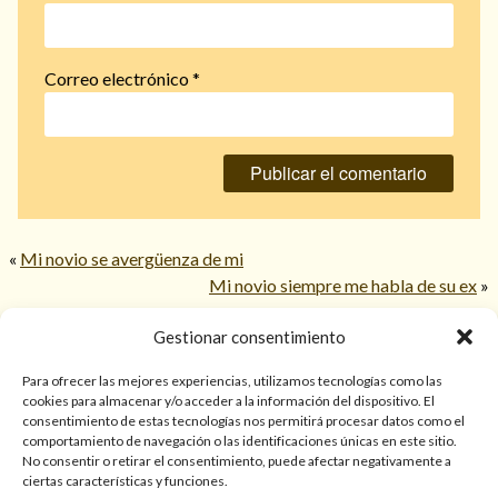
Correo electrónico
*
«
Mi novio se avergüenza de mi
Mi novio siempre me habla de su ex
»
Gestionar consentimiento
© 2026 TarotPaloma.com.
Para ofrecer las mejores experiencias, utilizamos tecnologías como las
cookies para almacenar y/o acceder a la información del dispositivo. El
consentimiento de estas tecnologías nos permitirá procesar datos como el
Sólo para mayores de 18 años. Las lecturas de cartas, hechizos,
comportamiento de navegación o las identificaciones únicas en este sitio.
amarres, endulzamientos, videncias y predicciones tienen
No consentir o retirar el consentimiento, puede afectar negativamente a
finalidad de entretenimiento y/o ayuda personal. Estos
ciertas características y funciones.