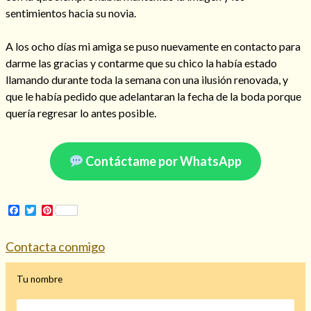
sentimientos hacia su novia.
A los ocho días mi amiga se puso nuevamente en contacto para
darme las gracias y contarme que su chico la había estado
Hechizo de alejamiento
llamando durante toda la semana con una ilusión renovada, y
que le había pedido que adelantaran la fecha de la boda porque
quería regresar lo antes posible.
Tu consulta al tarot
Alejamiento
(208)
Amarres
(145)
Contáctame por WhatsApp
Cartomancia
(117)
Cómo recuperar a mi ex
(190)
Endulzamiento
(112)
Facebook
Twitter
Pinterest
Hechizo de amor
(593)
Infidelidad
(104)
Contacta conmigo
Oraciones
(3)
Rituales
(72)
Tu nombre
Tarot online
(372)