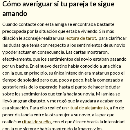
Cómo averiguar si tu pareja te sigue
amando
Cuando contacté con esta amiga se encontraba bastante
preocupada por la situación que estaba viviendo. Sin más
dilación le aconsejé realizar una
lectura de tarot
, para clarificar
las dudas que tenía con respecto a los sentimientos de su novio,
y poder actuar en consecuencia. Las cartas mostraron,
efectivamente, que los sentimientos del novio estaban pasando
por un bache. En el nuevo destino había conocido a una chica
con la que, en principio, su única intención era matar un poco el
tiempo de soledad pero que, poco a poco, había comenzado a
Consulta de tarot online
gustarle más de lo esperado, hasta el punto de hacerle dudar
sobre los sentimientos que tenía hacia su novia. Mi amiga se
llevó un gran disgusto, y me rogó que la ayudara a acabar con
esa situación. Para ello realicé un
ritual de alejamiento
, a fin de
poner distancia entre la otra mujer y su novio, a la par que
realicé un
ritual de sueño
, con el que él recobraría la intensidad
con la que siempre había mantenido la imagen y los