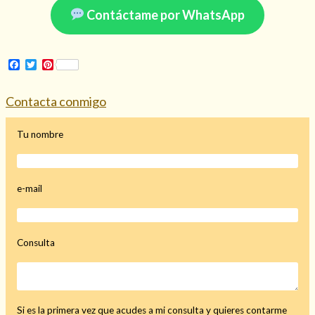
Contáctame por WhatsApp
Facebook
Twitter
Pinterest
Hechizo de alejamiento
Contacta conmigo
Tu consulta al tarot
Tu nombre
Alejamiento
(208)
Amarres
(145)
Cartomancia
(117)
e-mail
Cómo recuperar a mi ex
(190)
Endulzamiento
(112)
Hechizo de amor
(593)
Consulta
Infidelidad
(104)
Oraciones
(3)
Rituales
(72)
Tarot online
(372)
Si es la primera vez que acudes a mi consulta y quieres contarme