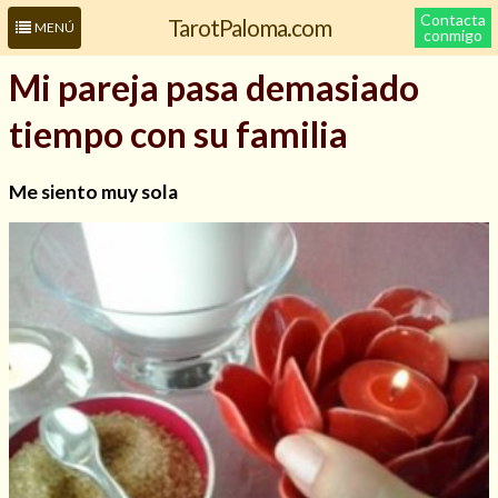
Contacta
TarotPaloma.com
MENÚ
conmigo
Mi pareja pasa demasiado
tiempo con su familia
Me siento muy sola
Leer más sobre mí