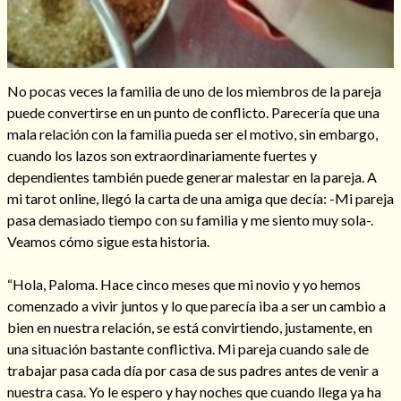
No pocas veces la familia de uno de los miembros de la pareja
Hechizos de amor
puede convertirse en un punto de conflicto. Parecería que una
mala relación con la familia pueda ser el motivo, sin embargo,
cuando los lazos son extraordinariamente fuertes y
dependientes también puede generar malestar en la pareja. A
mi tarot online, llegó la carta de una amiga que decía: -Mi pareja
pasa demasiado tiempo con su familia y me siento muy sola-.
Veamos cómo sigue esta historia.
“Hola, Paloma. Hace cinco meses que mi novio y yo hemos
comenzado a vivir juntos y lo que parecía iba a ser un cambio a
bien en nuestra relación, se está convirtiendo, justamente, en
Amarre para recuperar a mi pareja
una situación bastante conflictiva. Mi pareja cuando sale de
trabajar pasa cada día por casa de sus padres antes de venir a
nuestra casa. Yo le espero y hay noches que cuando llega ya ha