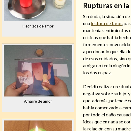
Rupturas en la 
Sin duda, la situación d
una
lectura de tarot
, pa
Hechizos de amor
mantenía sentimientos d
críticas que había hech
firmemente convencida d
a perdonar lo que ella d
de esos cuidados, sino q
amiga no tenía ningún in
los dos en paz.
Decidí realizar un ritua
negativa sobre su hijo, 
que, además, potencié 
Amarre de amor
había comenzado a camb
por todo el daño causado
ideas que en nada se cor
la relación con su madre