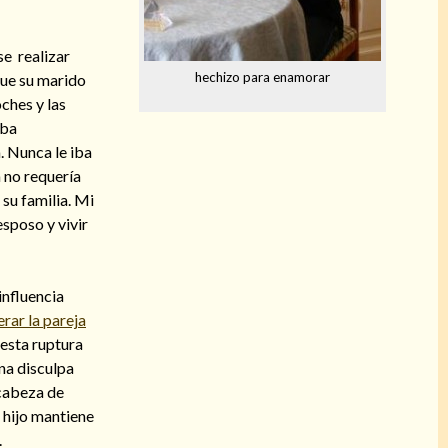
se realizar
hechizo para enamorar
que su marido
ches y las
aba
. Nunca le iba
a no requería
su familia. Mi
esposo y vivir
influencia
rar la pareja
 esta ruptura
na disculpa
 cabeza de
 hijo mantiene
.