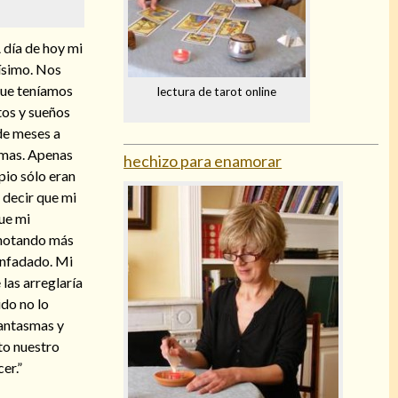
 día de hoy mi
ísimo. Nos
 que teníamos
lectura de tarot online
ctos y sueños
de meses a
emas. Apenas
hechizo para enamorar
pio sólo eran
 decir que mi
ue mi
 notando más
enfadado. Mi
las arreglaría
ido no lo
fantasmas y
to nuestro
er.”