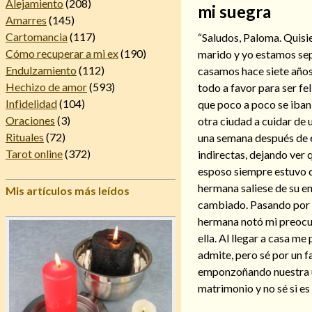
Alejamiento
(208)
mi suegra
Amarres
(145)
Cartomancia
(117)
“Saludos, Paloma. Quisie
Cómo recuperar a mi ex
(190)
marido y yo estamos se
Endulzamiento
(112)
casamos hace siete años,
Hechizo de amor
(593)
todo a favor para ser fe
Infidelidad
(104)
que poco a poco se iban
Oraciones
(3)
otra ciudad a cuidar d
Rituales
(72)
una semana después de es
Tarot online
(372)
indirectas, dejando ver
esposo siempre estuvo d
hermana saliese de su 
Mis artículos más leídos
cambiado. Pasando por t
hermana notó mi preocupa
ella. Al llegar a casa m
admite, pero sé por un f
emponzoñando nuestra un
matrimonio y no sé si es