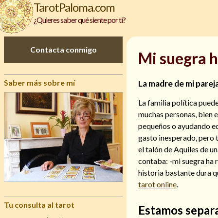
TarotPaloma.com
¿Quieres saber qué siente por ti?
Contacta conmigo
Mi suegra 
Saber más sobre mí
La madre de mi parej
La familia política pue
muchas personas, bien 
pequeños o ayudando e
gasto inesperado, pero 
el talón de Aquiles de u
contaba: -mi suegra ha 
historia bastante dura q
tarot online
.
Tu consulta al tarot
Estamos separa