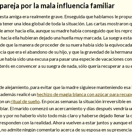
pareja por la mala influencia familiar
e esta amiga era realmente grave. Enseguida que hablamos le propu
ra tener una idea global de toda la situación. Las cartas mostraron 
e amor hacia ella, aunque su madre había conseguido que los repro
o hacia ella hubieran dejado una huella muy marcada. La suegra est
e que la manera de proceder de su nuera había sido la equivocada
ecía que era el abandono de su hijo, y que la gravedad de la herman
ue había sido una excusa para pasar una especie de vacaciones con 
terés en convencer a su suegra de nada, sólo quería recuperar a su 
l de alejamiento, para evitar que la madre siguiese manteniendo esa 
y además realicé un
hechizo de magia blanca con azúcar para recupe
con un
ritual de sueño
. En pocas semanas la situación irreversible en
iar. El marido comenzó un acercamiento y días después vendría u
 y por no haberlo visto todo más claro y haberse dejado llenar la
responden con la realidad. Ahora vuelven a estar juntos y aunque el
, no admite ningún comentario acerca de su esposa en su presencia