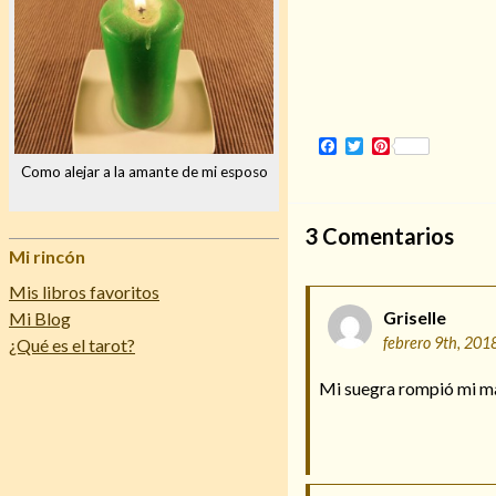
Facebook
Twitter
Pinterest
Como alejar a la amante de mi esposo
3
Comentarios
Mi rincón
Mis libros favoritos
Griselle
Mi Blog
febrero 9th, 201
¿Qué es el tarot?
Mi suegra rompió mi ma