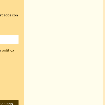
arcados con
y
política