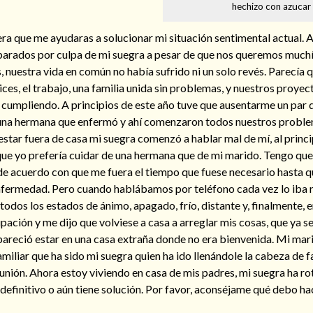
hechizo con azucar
ra que me ayudaras a solucionar mi situación sentimental actual. A
parados por culpa de mi suegra a pesar de que nos queremos much
 nuestra vida en común no había sufrido ni un solo revés. Parecía
lices, el trabajo, una familia unida sin problemas, y nuestros proye
 cumpliendo. A principios de este año tuve que ausentarme un par 
e una hermana que enfermó y ahí comenzaron todos nuestros probl
tar fuera de casa mi suegra comenzó a hablar mal de mí, al princi
 que yo prefería cuidar de una hermana que de mi marido. Tengo que
e acuerdo con que me fuera el tiempo que fuese necesario hasta q
enfermedad. Pero cuando hablábamos por teléfono cada vez lo iba
odos los estados de ánimo, apagado, frío, distante y, finalmente, 
ción y me dijo que volviese a casa a arreglar mis cosas, que ya se 
e pareció estar en una casa extraña donde no era bienvenida. Mi mar
amiliar que ha sido mi suegra quien ha ido llenándole la cabeza de 
ión. Ahora estoy viviendo en casa de mis padres, mi suegra ha ro
 definitivo o aún tiene solución. Por favor, aconséjame qué debo hac