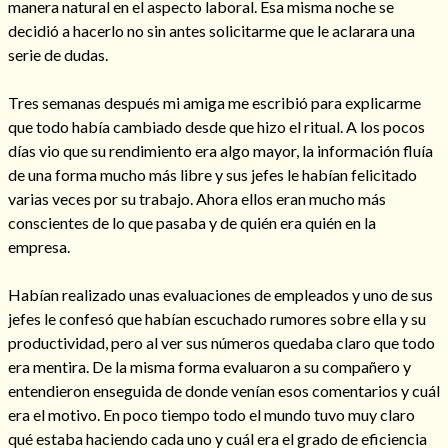
manera natural en el aspecto laboral. Esa misma noche se
Mi rincón
decidió a hacerlo no sin antes solicitarme que le aclarara una
serie de dudas.
Mis libros favoritos
Mi Blog
Tres semanas después mi amiga me escribió para explicarme
¿Qué es el tarot?
que todo había cambiado desde que hizo el ritual. A los pocos
días vio que su rendimiento era algo mayor, la información fluía
de una forma mucho más libre y sus jefes le habían felicitado
varias veces por su trabajo. Ahora ellos eran mucho más
conscientes de lo que pasaba y de quién era quién en la
empresa.
Habían realizado unas evaluaciones de empleados y uno de sus
jefes le confesó que habían escuchado rumores sobre ella y su
productividad, pero al ver sus números quedaba claro que todo
era mentira. De la misma forma evaluaron a su compañero y
entendieron enseguida de donde venían esos comentarios y cuál
era el motivo. En poco tiempo todo el mundo tuvo muy claro
qué estaba haciendo cada uno y cuál era el grado de eficiencia