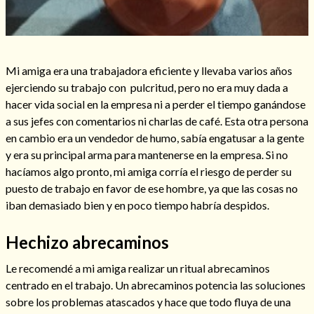
Hechizo de alejamiento
Mi amiga era una trabajadora eficiente y llevaba varios años
ejerciendo su trabajo con pulcritud, pero no era muy dada a
hacer vida social en la empresa ni a perder el tiempo ganándose
Tu consulta al tarot
a sus jefes con comentarios ni charlas de café. Esta otra persona
en cambio era un vendedor de humo, sabía engatusar a la gente
Alejamiento
(208)
y era su principal arma para mantenerse en la empresa. Si no
Amarres
(145)
hacíamos algo pronto, mi amiga corría el riesgo de perder su
Cartomancia
(117)
puesto de trabajo en favor de ese hombre, ya que las cosas no
Cómo recuperar a mi ex
(190)
iban demasiado bien y en poco tiempo habría despidos.
Endulzamiento
(112)
Hechizo de amor
(593)
Hechizo abrecaminos
Infidelidad
(104)
Oraciones
(3)
Le recomendé a mi amiga realizar un ritual abrecaminos
Rituales
(72)
centrado en el trabajo. Un abrecaminos potencia las soluciones
Tarot online
(372)
sobre los problemas atascados y hace que todo fluya de una