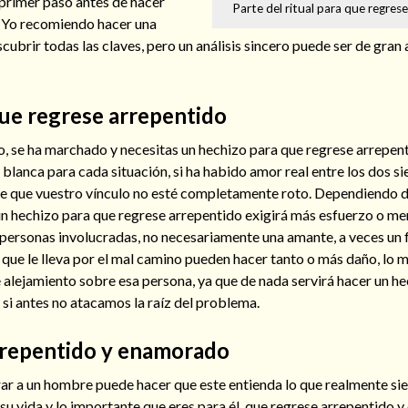
 primer paso antes de hacer
Parte del ritual para que regres
. Yo recomiendo hacer una
scubrir todas las claves, pero un análisis sincero puede ser de gran
ue regrese arrepentido
ho, se ha marchado y necesitas un hechizo para que regrese arrepen
blanca para cada situación, si ha habido amor real entre los dos s
e que vuestro vínculo no esté completamente roto. Dependiendo d
n hechizo para que regrese arrepentido exigirá más esfuerzo o meno
 personas involucradas, no necesariamente una amante, a veces un 
que le lleva por el mal camino pueden hacer tanto o más daño, lo
e alejamiento sobre esa persona, ya que de nada servirá hacer un h
si antes no atacamos la raíz del problema.
rrepentido y enamorado
r a un hombre puede hacer que este entienda lo que realmente sient
su vida y lo importante que eres para él, que regrese arrepentido