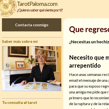
TarotPaloma.com
¿Quieres saber qué siente por ti?
Contacta conmigo
Que regres
Saber más sobre mí
¿Necesitas un hechiz
Necesito que m
arrepentido
Hace unas semanas recib
email el mensaje de una
para que su esposo regr
una amiga me pide que r
primero que le recomien
Tu consulta al tarot
de la ruptura y de la re