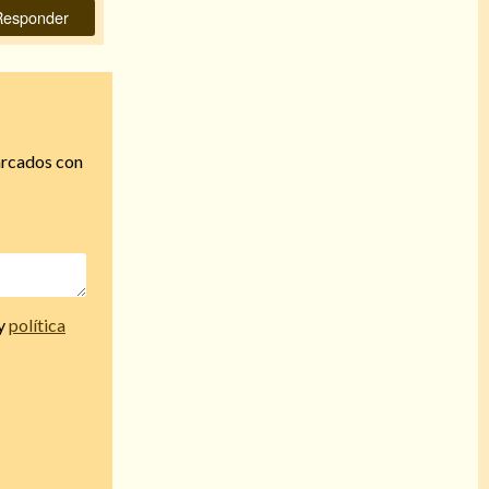
Responder
arcados con
y
política