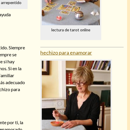
e arrepentido
 ayuda
lectura de tarot online
tido. Siempre
hechizo para enamorar
iempre se
e si hay
s. Si en la
familiar
 más adecuado
echizo para
e por ti, la
 y enamorado