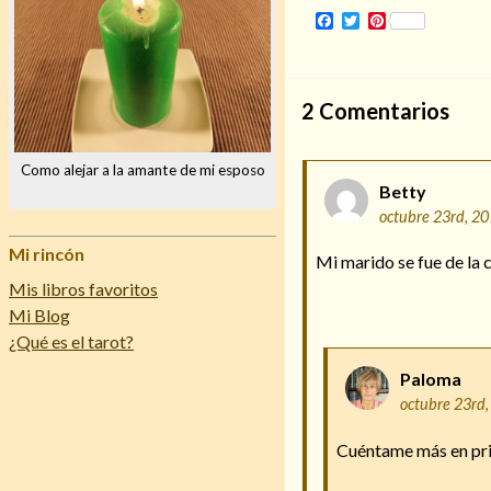
Facebook
Twitter
Pinterest
2
Comentarios
Como alejar a la amante de mi esposo
Betty
octubre 23rd, 2
Mi rincón
Mi marido se fue de la 
Mis libros favoritos
Mi Blog
¿Qué es el tarot?
Paloma
octubre 23rd
Cuéntame más en priv