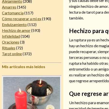
y sus causas debe ser el
Alejamiento
(208)
ningún hechizo de amor
Amarres
(145)
lectura de tarot para de
Cartomancia
(117)
también.
Cómo recuperar a mi ex
(190)
Endulzamiento
(112)
Hechizo para q
Hechizo de amor
(593)
Infidelidad
(104)
La ruptura ya es un hec
Oraciones
(3)
hay un hechizo de magia 
Rituales
(72)
puede recuperar, siempr
Tarot online
(372)
terceras personas o no u
ruptura ha habido otras
Mis artículos más leídos
entrometido o un amigo 
es realizar un hechizo d
que regrese arrepentido 
Que regrese a
Un hechizo para enamora
necesidad de tenerte en 