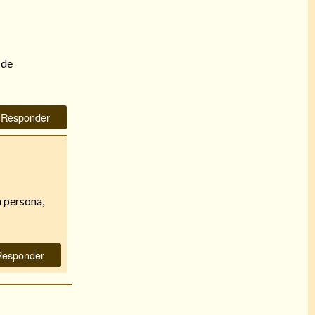
 de
Responder
a persona,
Responder