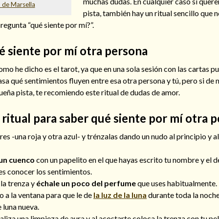
muchas dudas. En cualquier caso si quer
 de Marsella
pista, también hay un ritual sencillo que 
pregunta “qué siente por mí?”.
 siente por mí otra persona
omo he dicho es el tarot, ya que en una sola sesión con las cartas 
sa qué sentimientos fluyen entre esa otra persona y tú, pero si d
eña pista, te recomiendo este ritual de dudas de amor.
ritual para saber qué siente por mí otra 
s -una roja y otra azul- y trénzalas dando un nudo al principio y al 
 un cuenco
con un papelito en el que hayas escrito tu nombre y el d
es conocer los sentimientos.
 la trenza y
échale un poco del perfume
que uses habitualmente.
o a la ventana para que le de
la luz de la luna
durante toda la noche
 luna nueva.
realiza una limpieza de aura y al acostarte coloca la trenza con tu p