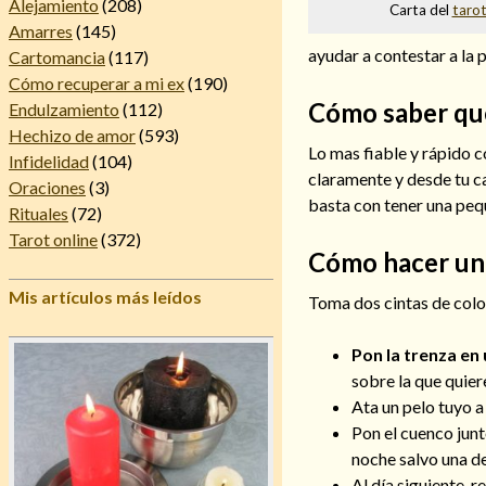
Alejamiento
(208)
Carta del
tarot
Amarres
(145)
ayudar a contestar a la 
Cartomancia
(117)
Cómo recuperar a mi ex
(190)
Cómo saber qué
Endulzamiento
(112)
Hechizo de amor
(593)
Lo mas fiable y rápido c
Infidelidad
(104)
claramente y desde tu ca
Oraciones
(3)
basta con tener una pequ
Rituales
(72)
Tarot online
(372)
Cómo hacer un 
Mis artículos más leídos
Toma dos cintas de colore
Pon la trenza en
sobre la que quier
Ata un pelo tuyo a
Pon el cuenco junt
noche salvo una de
Al día siguiente, 