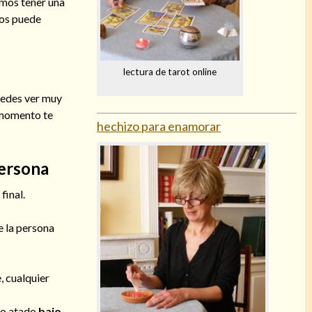
emos tener una
nos puede
lectura de tarot online
puedes ver muy
e momento te
hechizo para enamorar
persona
final.
e la persona
, cualquier
elo atado
bajo