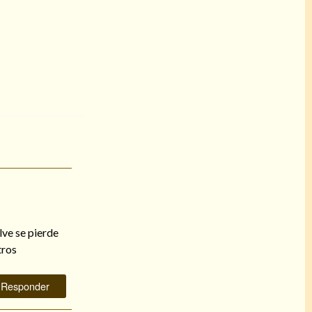
lve se pierde
tros
Responder