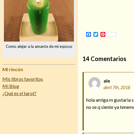
Facebook
Twitter
Pinterest
Como alejar a la amante de mi esposo
14
Comentarios
Mi rincón
Mis libros favoritos
ale
Mi Blog
abril 7th, 2018
¿Qué es el tarot?
hola amiga m gustaria s
no se q siente ya tenem