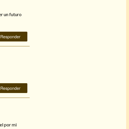
er un futuro
Responder
Responder
el por mi