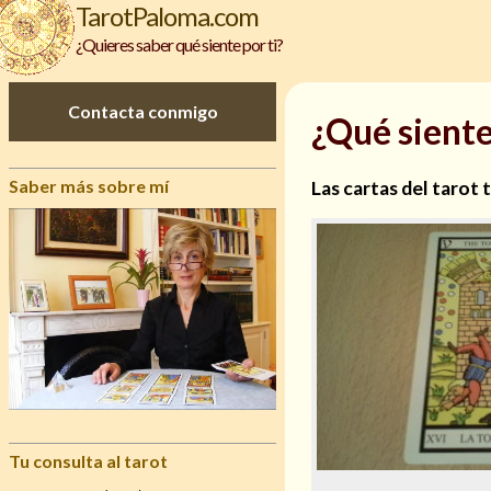
TarotPaloma.com
¿Quieres saber qué siente por ti?
Contacta conmigo
¿Qué siente
Saber más sobre mí
Las cartas del tarot 
Tu consulta al tarot