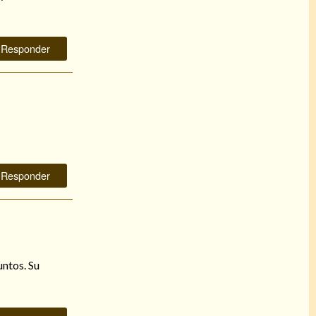
Responder
Responder
untos. Su