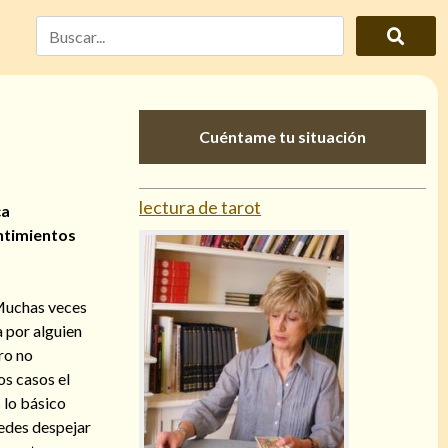
Cuéntame tu situación
lectura de tarot
ca
ntimientos
 Muchas veces
a por alguien
ro no
os casos el
 lo básico
uedes despejar