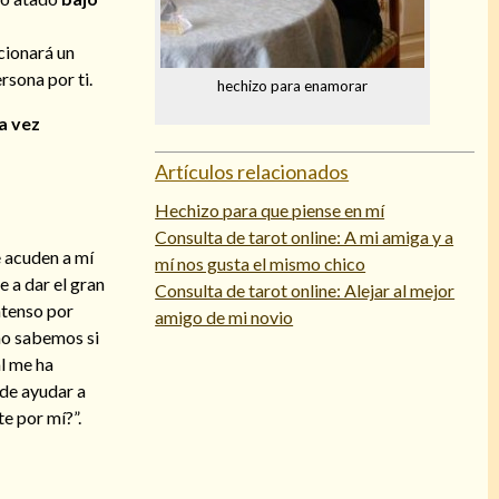
rcionará un
rsona por ti.
hechizo para enamorar
a vez
Artículos relacionados
Hechizo para que piense en mí
Consulta de tarot online: A mi amiga y a
 acuden a mí
mí nos gusta el mismo chico
 a dar el gran
Consulta de tarot online: Alejar al mejor
ntenso por
amigo de mi novio
no sabemos si
al me ha
 de ayudar a
te por mí?”.