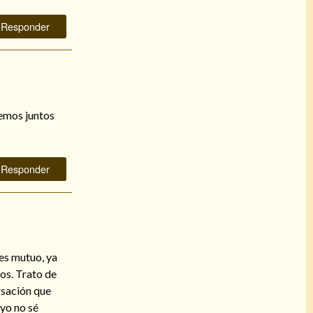
Responder
temos juntos
Responder
es mutuo, ya
nos. Trato de
ersación que
 yo no sé