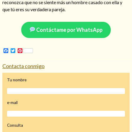
reconozca que no se siente más un hombre casado con ella y
que tú eres su verdadera pareja.
Contáctame por WhatsApp
Cómo alejar a la amante de mi esposo
Facebook
Twitter
Pinterest
Contacta conmigo
Tu nombre
e-mail
Endulzamiento
Consulta