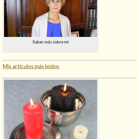
Hechizo de alejamiento
Saber más sobre mí
Tu consulta al tarot
Alejamiento
(208)
Mis artículos más leídos
Amarres
(145)
Cartomancia
(117)
Cómo recuperar a mi ex
(190)
Endulzamiento
(112)
Hechizo de amor
(593)
Infidelidad
(104)
Oraciones
(3)
Rituales
(72)
Tarot online
(372)