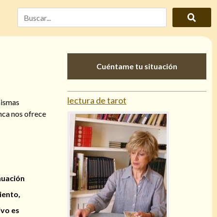
Cuéntame tu situación
lectura de tarot
 mismas
nca nos ofrece
nuación
iento,
ivo es