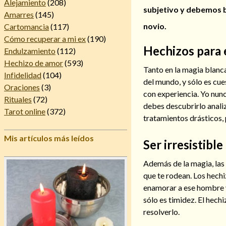
Alejamiento
(208)
subjetivo y debemos b
Amarres
(145)
novio.
Cartomancia
(117)
Cómo recuperar a mi ex
(190)
Hechizos para
Endulzamiento
(112)
Hechizo de amor
(593)
Tanto en la magia blanc
Infidelidad
(104)
del mundo, y sólo es cue
Oraciones
(3)
con experiencia. Yo nunc
Rituales
(72)
debes descubrirlo anali
Tarot online
(372)
tratamientos drásticos,
Mis artículos más leídos
Ser irresistibl
Además de la magia, las
que te rodean. Los hechi
enamorar a ese hombre y 
sólo es timidez. El hech
resolverlo.