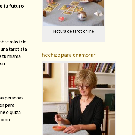
e tu futuro
lectura de tarot online
mbre más frío
 una tarotista
hechizo para enamorar
ue tú misma
ten
las personas
ien para
ene o quizá
y cómo