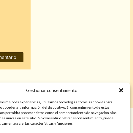
va conmigo
»
Gestionar consentimiento
 las mejores experiencias, utilizamos tecnologías como las cookies para
o acceder a la información del dispositivo. El consentimiento de estas
nos permitirá procesar datos como el comportamiento de navegación o las
años. Las lecturas de cartas, hechizos, amarres, endulzamientos,
ones únicas en este sitio. No consentir o retirar el consentimiento, puede
nes tienen finalidad de entretenimiento y/o ayuda personal. Estos
tivamente a ciertas características y funciones.
a atención psicológica, médica, psiquiátrica, financiera o legal. El