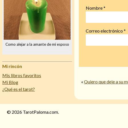
Nombre
*
Correo electrónico
*
Como alejar a la amante de mi esposo
Mi rincón
Mis libros favoritos
«
Quiero que deje a su m
Mi Blog
¿Qué es el tarot?
© 2026 TarotPaloma.com.