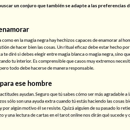
uscar un conjuro que también se adapte a las preferencias d
 enamorar
a como en la magia negra hay hechizos capaces de enamorar al ho
stión de hacer bien las cosas. Un ritual eficaz debe estar hecho por
a te diré si debes elegir entre magia blanca o magia negra, sino q
zando tu interior. Es comprensible que casos muy extremos necesi
 pero todo debe hacerse de manera responsable.
e para ese hombre
 actitudes ayudan. Seguro que tú sabes cómo ser más agradable a 
zos sólo son una ayuda extra cuando tú estás haciendo las cosas b
por algún motivo él se resiste. Quizá alguien de su pasado lo reti
izo y una lectura de cartas en el tarot online nos dirán qué sucede 