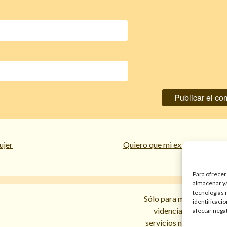
ujer
Quiero que mi ex marido vuel
Para ofrecer
almacenar y/
tecnologías 
Sólo para mayores de 18 
identificaci
videncias y prediccio
afectar nega
servicios no sustituyen l