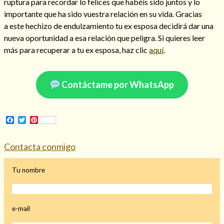
ruptura para recordar lo felices que habéis sido juntos y lo
Mi rincón
importante que ha sido vuestra relación en su vida. Gracias
a este hechizo de endulzamiento tu ex esposa decidirá dar una
Mis libros favoritos
nueva oportunidad a esa relación que peligra. Si quieres leer
Mi Blog
más para recuperar a tu ex esposa, haz clic
aquí
.
¿Qué es el tarot?
Contáctame por WhatsApp
Facebook
Twitter
Pinterest
Contacta conmigo
Tu nombre
e-mail