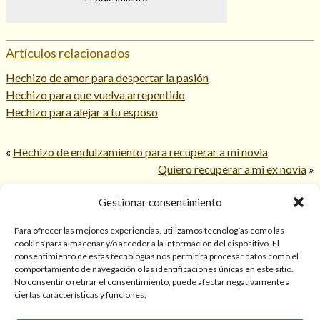
Artículos relacionados
Hechizo de amor para despertar la pasión
Hechizo para que vuelva arrepentido
Hechizo para alejar a tu esposo
«
Hechizo de endulzamiento para recuperar a mi novia
Quiero recuperar a mi ex novia
»
Gestionar consentimiento
© 2026 TarotPaloma.com.
Para ofrecer las mejores experiencias, utilizamos tecnologías como las
cookies para almacenar y/o acceder a la información del dispositivo. El
consentimiento de estas tecnologías nos permitirá procesar datos como el
Sólo para mayores de 18 años. Las lecturas de cartas, hechizos,
comportamiento de navegación o las identificaciones únicas en este sitio.
amarres, endulzamientos, videncias y predicciones tienen
No consentir o retirar el consentimiento, puede afectar negativamente a
finalidad de entretenimiento y/o ayuda personal. Estos
ciertas características y funciones.
servicios no sustituyen la atención psicológica, médica,