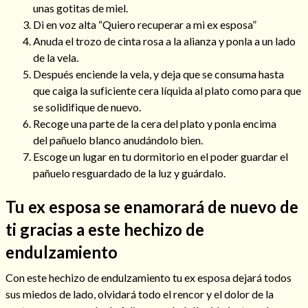
unas gotitas de miel.
Di en voz alta “Quiero recuperar a mi ex esposa”
Anuda el trozo de cinta rosa a la alianza y ponla a un lado
de la vela.
Hechizo de alejamiento
Después enciende la vela, y deja que se consuma hasta
que caiga la suficiente cera líquida al plato como para que
se solidifique de nuevo.
Tu consulta al tarot
Recoge una parte de la cera del plato y ponla encima
Alejamiento
(208)
del pañuelo blanco anudándolo bien.
Amarres
(145)
Escoge un lugar en tu dormitorio en el poder guardar el
Cartomancia
(117)
pañuelo resguardado de la luz y guárdalo.
Cómo recuperar a mi ex
(190)
Tu ex esposa se enamorará de nuevo de
Endulzamiento
(112)
Hechizo de amor
(593)
ti gracias a este hechizo de
Infidelidad
(104)
endulzamiento
Oraciones
(3)
Rituales
(72)
Con este hechizo de endulzamiento tu ex esposa dejará todos
Tarot online
(372)
sus miedos de lado, olvidará todo el rencor y el dolor de la