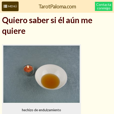
Contacta
TarotPaloma.com
MENÚ
conmigo
Quiero saber si él aún me
quiere
Leer más sobre mí
hechizo de endulzamiento