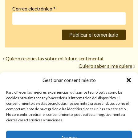
Correo electrónico
*
«
Quiero respuestas sobre mi futuro sentimental
Quiero saber si me quiere
»
Gestionar consentimiento
© 2026 TarotPaloma.com.
Para ofrecer las mejores experiencias, utilizamos tecnologías como las
cookies para almacenar y/o acceder a la información del dispositivo. El
consentimiento de estas tecnologías nos permitirá procesar datos como el
Sólo para mayores de 18 años. Las lecturas de cartas, hechizos,
comportamiento de navegación o las identificaciones únicas en este sitio.
amarres, endulzamientos, videncias y predicciones tienen
No consentir o retirar el consentimiento, puede afectar negativamente a
finalidad de entretenimiento y/o ayuda personal. Estos
ciertas características y funciones.
servicios no sustituyen la atención psicológica, médica,
psiquiátrica, financiera o legal. El resultado de cada servicio
Aceptar