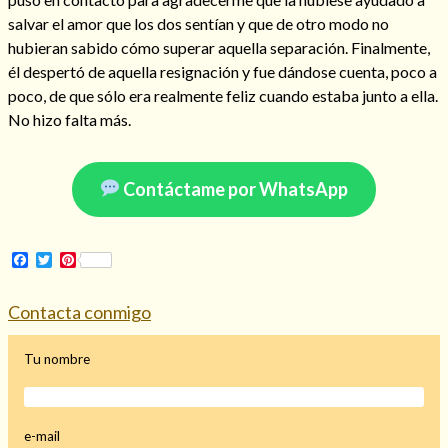
salvar el amor que los dos sentían y que de otro modo no
hubieran sabido cómo superar aquella separación. Finalmente,
él despertó de aquella resignación y fue dándose cuenta, poco a
poco, de que sólo era realmente feliz cuando estaba junto a ella.
Hechizo de alejamiento
No hizo falta más.
Tu consulta al tarot
Contáctame por WhatsApp
Alejamiento
(208)
Amarres
(145)
Cartomancia
(117)
Facebook
Twitter
Pinterest
Cómo recuperar a mi ex
(190)
Endulzamiento
(112)
Contacta conmigo
Hechizo de amor
(593)
Infidelidad
(104)
Tu nombre
Oraciones
(3)
Rituales
(72)
Tarot online
(372)
e-mail