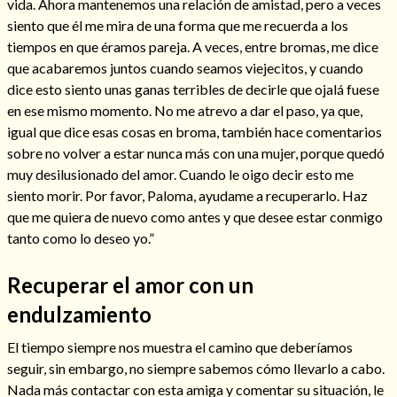
vida. Ahora mantenemos una relación de amistad, pero a veces
siento que él me mira de una forma que me recuerda a los
tiempos en que éramos pareja. A veces, entre bromas, me dice
que acabaremos juntos cuando seamos viejecitos, y cuando
dice esto siento unas ganas terribles de decirle que ojalá fuese
en ese mismo momento. No me atrevo a dar el paso, ya que,
igual que dice esas cosas en broma, también hace comentarios
Cómo alejar a la amante de mi esposo
sobre no volver a estar nunca más con una mujer, porque quedó
muy desilusionado del amor. Cuando le oigo decir esto me
siento morir. Por favor, Paloma, ayudame a recuperarlo. Haz
que me quiera de nuevo como antes y que desee estar conmigo
tanto como lo deseo yo.”
Recuperar el amor con un
endulzamiento
El tiempo siempre nos muestra el camino que deberíamos
seguir, sin embargo, no siempre sabemos cómo llevarlo a cabo.
Endulzamiento
Nada más contactar con esta amiga y comentar su situación, le