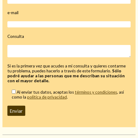
e-mail
Consulta
Si es la primera vez que acudes a mi consulta y quieres contarme
tu problema, puedes hacerlo a través de este formulario.
Sólo
podré ayudar a las personas que me describan su situación
con el mayor detalle.
Consulta de tarot online
Al enviar tus datos, aceptas los
términos y condiciones
, así
como la
política de privacidad
.