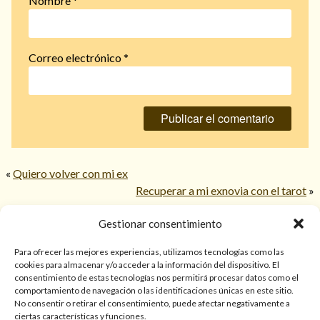
Nombre
*
Correo electrónico
*
«
Quiero volver con mi ex
Recuperar a mi exnovia con el tarot
»
Gestionar consentimiento
© 2026 TarotPaloma.com.
Para ofrecer las mejores experiencias, utilizamos tecnologías como las
cookies para almacenar y/o acceder a la información del dispositivo. El
consentimiento de estas tecnologías nos permitirá procesar datos como el
Sólo para mayores de 18 años. Las lecturas de cartas, hechizos,
comportamiento de navegación o las identificaciones únicas en este sitio.
amarres, endulzamientos, videncias y predicciones tienen
No consentir o retirar el consentimiento, puede afectar negativamente a
finalidad de entretenimiento y/o ayuda personal. Estos
ciertas características y funciones.