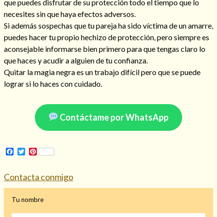
que puedes disfrutar de su protección todo el tiempo que lo
necesites sin que haya efectos adversos.
Si además sospechas que tu pareja ha sido víctima de un amarre,
puedes hacer tu propio hechizo de protección, pero siempre es
aconsejable informarse bien primero para que tengas claro lo
que haces y acudir a alguien de tu confianza.
Quitar la magia negra es un trabajo difícil pero que se puede
Cómo alejar a la amante de mi esposo
lograr si lo haces con cuidado.
Contáctame por WhatsApp
Facebook
Twitter
Pinterest
Contacta conmigo
Tu nombre
Endulzamiento