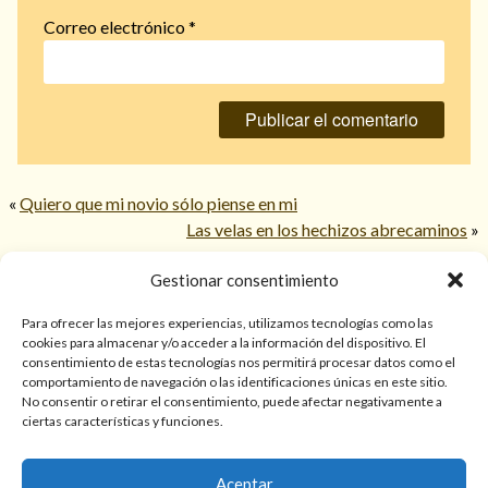
Correo electrónico
*
«
Quiero que mi novio sólo piense en mi
Las velas en los hechizos abrecaminos
»
Gestionar consentimiento
© 2026 TarotPaloma.com.
Para ofrecer las mejores experiencias, utilizamos tecnologías como las
cookies para almacenar y/o acceder a la información del dispositivo. El
consentimiento de estas tecnologías nos permitirá procesar datos como el
Sólo para mayores de 18 años. Las lecturas de cartas, hechizos,
comportamiento de navegación o las identificaciones únicas en este sitio.
amarres, endulzamientos, videncias y predicciones tienen
No consentir o retirar el consentimiento, puede afectar negativamente a
finalidad de entretenimiento y/o ayuda personal. Estos
ciertas características y funciones.
servicios no sustituyen la atención psicológica, médica,
psiquiátrica, financiera o legal. El resultado de cada servicio
Aceptar