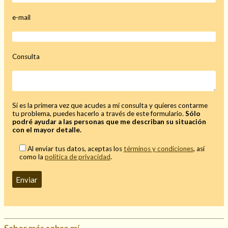
Mi rincón
e-mail
Mis libros favoritos
Mi Blog
¿Qué es el tarot?
Consulta
Si es la primera vez que acudes a mi consulta y quieres contarme
tu problema, puedes hacerlo a través de este formulario.
Sólo
podré ayudar a las personas que me describan su situación
con el mayor detalle.
Al enviar tus datos, aceptas los
términos y condiciones
, así
como la
política de privacidad
.
Saber más sobre mí