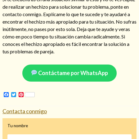
de realizar un hechizo para solucionar tu problema, ponte en
contacto conmigo. Explícame lo que te sucede y te ayudaré a
encontrar el hechizo más apropiado para tu situación. No sufras
inútilmente, no pases por esto sola. Deja que te ayude y veras
Hechizo de alejamiento
cómo en poco tiempo tu situación cambia radicalmente. Si
conoces el hechizo apropiado es fácil encontrar la solución a
tus problemas de pareja.
Tu consulta al tarot
Alejamiento
(208)
Amarres
(145)
Contáctame por WhatsApp
Cartomancia
(117)
Cómo recuperar a mi ex
(190)
Endulzamiento
(112)
Facebook
Twitter
Pinterest
Hechizo de amor
(593)
Infidelidad
(104)
Contacta conmigo
Oraciones
(3)
Rituales
(72)
Tu nombre
Tarot online
(372)