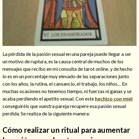
Hechizos de amor
La pérdida de la pasión sexual en una pareja puede llegar a ser
un motivo de ruptura, es la causa central de muchos de los
mensajes que recibo en mi consulta de tarot online, y de hecho
lo es en un porcentaje muy elevado de las separaciones junto
con los años, la rutina, el cansancio, el trabajo, los niños… En
muchas ocasiones no tenemos tiempo, ni fuerzas ni ganas y se
acaba perdiendo el apetito sexual. Con este
hechizo con miel
conseguiréis que vuestra pareja recupere esa pasión sexual
perdida. Se realiza de la siguiente manera:
Amarre para recuperar a mi pareja
Cómo realizar un ritual para aumentar