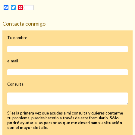
Facebook
Twitter
Pinterest
Contacta conmigo
Hechizo de alejamiento
Tu nombre
Tu consulta al tarot
Alejamiento
(208)
e-mail
Amarres
(145)
Cartomancia
(117)
Cómo recuperar a mi ex
(190)
Consulta
Endulzamiento
(112)
Hechizo de amor
(593)
Infidelidad
(104)
Oraciones
(3)
Si es la primera vez que acudes a mi consulta y quieres contarme
tu problema, puedes hacerlo a través de este formulario.
Sólo
Rituales
(72)
podré ayudar a las personas que me describan su situación
Tarot online
(372)
con el mayor detalle.