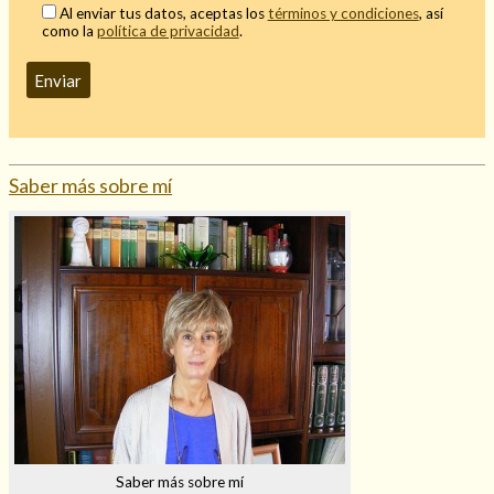
Al enviar tus datos, aceptas los
términos y condiciones
, así
Mi rincón
como la
política de privacidad
.
Mis libros favoritos
Mi Blog
¿Qué es el tarot?
Saber más sobre mí
Saber más sobre mí