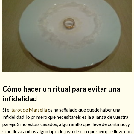
Hechizos de amor
Cómo hacer un ritual para evitar una
infidelidad
Si el
tarot de Marsella
os ha señalado que puede haber una
Amarre para recuperar a mi pareja
infidelidad, lo primero que necesitaréis es la alianza de vuestra
pareja. Si no estáis casados, algún anillo que lleve de continuo, y
si no lleva anillos algún tipo de joya de oro que siempre lleve con