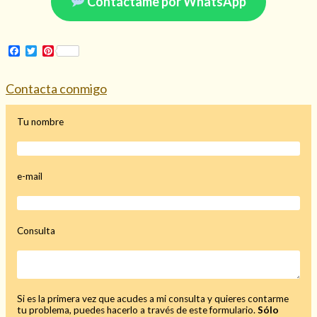
Contáctame por WhatsApp
Facebook
Twitter
Pinterest
Contacta conmigo
Tu nombre
e-mail
Consulta de tarot online
Consulta
Si es la primera vez que acudes a mi consulta y quieres contarme
tu problema, puedes hacerlo a través de este formulario.
Sólo