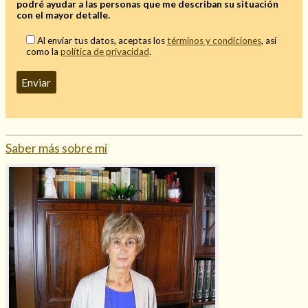
podré ayudar a las personas que me describan su situación
con el mayor detalle.
Al enviar tus datos, aceptas los
términos y condiciones
, así
como la
política de privacidad
.
Hechizo de alejamiento
Tu consulta al tarot
Alejamiento
(208)
Saber más sobre mí
Amarres
(145)
Cartomancia
(117)
Cómo recuperar a mi ex
(190)
Endulzamiento
(112)
Hechizo de amor
(593)
Infidelidad
(104)
Oraciones
(3)
Rituales
(72)
Tarot online
(372)