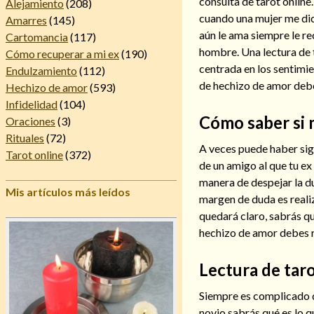
consulta de tarot online
Alejamiento
(208)
cuando una mujer me dic
Amarres
(145)
aún le ama siempre le re
Cartomancia
(117)
hombre. Una lectura de t
Cómo recuperar a mi ex
(190)
centrada en los sentimien
Endulzamiento
(112)
de hechizo de amor debes
Hechizo de amor
(593)
Infidelidad
(104)
Cómo saber si 
Oraciones
(3)
Rituales
(72)
A veces puede haber sig
Tarot online
(372)
de un amigo al que tu e
manera de despejar la du
Mis artículos más leídos
margen de duda es realiz
quedará claro, sabrás qué
hechizo de amor debes rea
Lectura de taro
Siempre es complicado da
novio sabrás qué es lo q