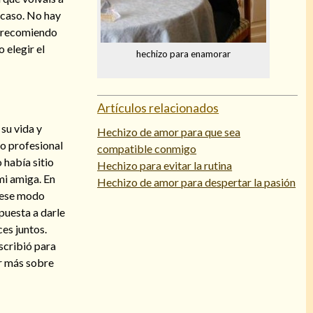
 caso. No hay
so recomiendo
 elegir el
hechizo para enamorar
Artículos relacionados
su vida y
Hechizo de amor para que sea
to profesional
compatible conmigo
 había sitio
Hechizo para evitar la rutina
mi amiga. En
Hechizo de amor para despertar la pasión
e ese modo
puesta a darle
es juntos.
scribió para
r más sobre