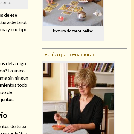
me ama
os de ese
ctura de tarot
 ama y qué tipo
lectura de tarot online
hechizo para enamorar
ios del amigo
ma? La única
 ama sin ningún
timientos todo
tipo de
 juntos.
vio
ntos de tu ex
 que volváis a