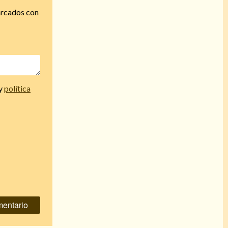
arcados con
y
política