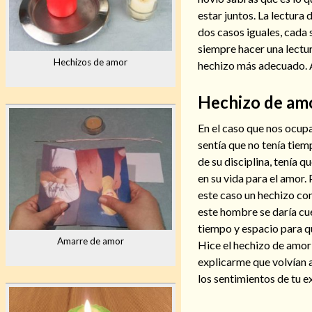
estar juntos. La lectura
dos casos iguales, cada 
siempre hacer una lectur
Hechizos de amor
hechizo más adecuado. A
Hechizo de amo
En el caso que nos ocup
sentía que no tenía tiem
de su disciplina, tenía 
en su vida para el amor.
este caso un hechizo co
este hombre se daría cue
tiempo y espacio para qu
Amarre de amor
Hice el hechizo de amo
explicarme que volvían a
los sentimientos de tu ex