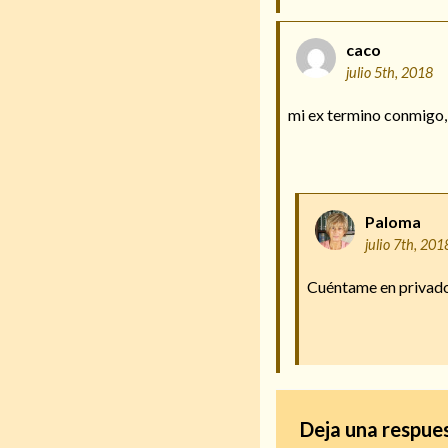
caco
julio 5th, 2018
mi ex termino conmigo, 
Paloma
julio 7th, 201
Cuéntame en privado 
Deja una respue