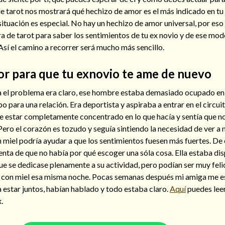
 de tarot nos mostrará qué hechizo de amor es el más indicado en tu
situación es especial. No hay un hechizo de amor universal, por e
a de tarot para saber los sentimientos de tu ex novio y de ese modo
sí el camino a recorrer será mucho más sencillo.
r para que tu exnovio te ame de nuevo
a el problema era claro, ese hombre estaba demasiado ocupado en 
po para una relación. Era deportista y aspiraba a entrar en el circui
que estar completamente concentrado en lo que hacía y sentía que no
 Pero el corazón es tozudo y seguía sintiendo la necesidad de ver a 
n miel podría ayudar a que los sentimientos fuesen más fuertes. D
nta de que no había por qué escoger una sóla cosa. Ella estaba dis
e se dedicase plenamente a su actividad, pero podían ser muy felic
r con miel esa misma noche. Pocas semanas después mi amiga me e
 estar juntos, habían hablado y todo estaba claro.
Aquí
puedes lee
.