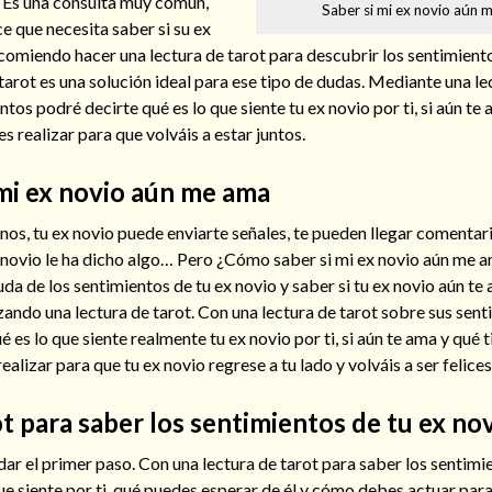
. Es una consulta muy común,
Saber si mi ex novio aún 
e que necesita saber si su ex
comiendo hacer una lectura de tarot para descubrir los sentimient
arot es una solución ideal para ese tipo de dudas. Mediante una le
tos podré decirte qué es lo que siente tu ex novio por ti, si aún te
 realizar para que volváis a estar juntos.
mi ex novio aún me ama
nos, tu ex novio puede enviarte señales, te pueden llegar comentar
x novio le ha dicho algo… Pero ¿Cómo saber si mi ex novio aún me a
da de los sentimientos de tu ex novio y saber si tu ex novio aún te
ando una lectura de tarot. Con una lectura de tarot sobre sus sen
 es lo que siente realmente tu ex novio por ti, si aún te ama y qué 
lizar para que tu ex novio regrese a tu lado y volváis a ser felices
t para saber los sentimientos de tu ex no
r el primer paso. Con una lectura de tarot para saber los sentimie
ue siente por ti, qué puedes esperar de él y cómo debes actuar para