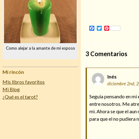
Facebook
Twitter
Pinterest
Como alejar a la amante de mi esposo
3
Comentarios
Mi rincón
Inés
Mis libros favoritos
diciembre 2nd, 
Mi Blog
Seguia pensando en mi 
¿Qué es el tarot?
entre nosotros. Me atre
mi. Ahora se que el aun
para que el no pudiera n