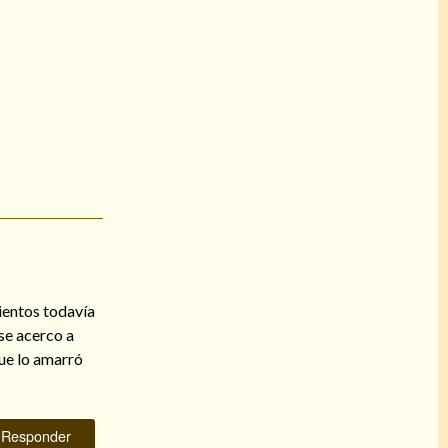
ientos todavía
se acerco a
que lo amarró
Responder