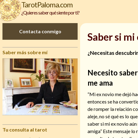
TarotPaloma.com
¿Quieres saber qué siente por ti?
Contacta conmigo
Saber si mi
Saber más sobre mí
¿Necesitas descubrir 
Necesito saber 
me ama
“Mi ex novio me dejó hac
entonces se ha converti
de romper la relación c
aleje, no sé qué es lo q
saber si mi ex novio aú
Tu consulta al tarot
amiga” Este mensaje lo 