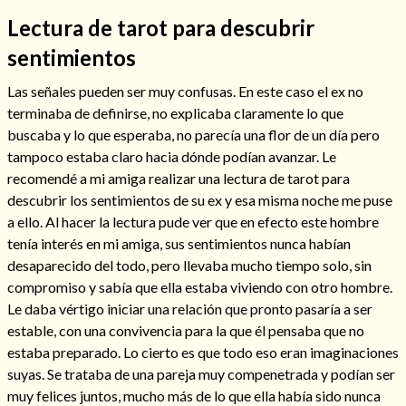
Lectura de tarot para descubrir
sentimientos
Las señales pueden ser muy confusas. En este caso el ex no
terminaba de definirse, no explicaba claramente lo que
buscaba y lo que esperaba, no parecía una flor de un día pero
Cómo alejar a la amante de mi esposo
tampoco estaba claro hacia dónde podían avanzar. Le
recomendé a mi amiga realizar una lectura de tarot para
descubrir los sentimientos de su ex y esa misma noche me puse
a ello. Al hacer la lectura pude ver que en efecto este hombre
tenía interés en mi amiga, sus sentimientos nunca habían
desaparecido del todo, pero llevaba mucho tiempo solo, sin
compromiso y sabía que ella estaba viviendo con otro hombre.
Le daba vértigo iniciar una relación que pronto pasaría a ser
estable, con una convivencia para la que él pensaba que no
estaba preparado. Lo cierto es que todo eso eran imaginaciones
suyas. Se trataba de una pareja muy compenetrada y podían ser
Endulzamiento
muy felices juntos, mucho más de lo que ella había sido nunca