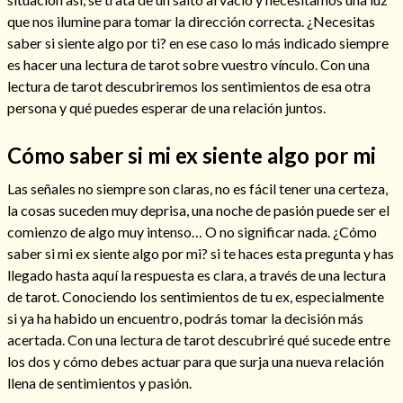
que nos ilumine para tomar la dirección correcta. ¿Necesitas
saber si siente algo por ti? en ese caso lo más indicado siempre
es hacer una lectura de tarot sobre vuestro vínculo. Con una
lectura de tarot descubriremos los sentimientos de esa otra
Hechizos de amor
persona y qué puedes esperar de una relación juntos.
Cómo saber si mi ex siente algo por mi
Las señales no siempre son claras, no es fácil tener una certeza,
la cosas suceden muy deprisa, una noche de pasión puede ser el
comienzo de algo muy intenso… O no significar nada. ¿Cómo
saber si mi ex siente algo por mi? si te haces esta pregunta y has
llegado hasta aquí la respuesta es clara, a través de una lectura
de tarot. Conociendo los sentimientos de tu ex, especialmente
si ya ha habido un encuentro, podrás tomar la decisión más
Amarre para recuperar a mi pareja
acertada. Con una lectura de tarot descubriré qué sucede entre
los dos y cómo debes actuar para que surja una nueva relación
llena de sentimientos y pasión.