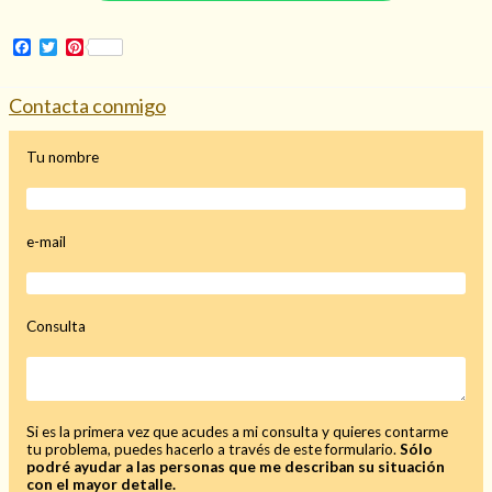
Facebook
Twitter
Pinterest
Contacta conmigo
Hechizo de alejamiento
Tu nombre
Tu consulta al tarot
Alejamiento
(208)
e-mail
Amarres
(145)
Cartomancia
(117)
Cómo recuperar a mi ex
(190)
Consulta
Endulzamiento
(112)
Hechizo de amor
(593)
Infidelidad
(104)
Oraciones
(3)
Rituales
(72)
Si es la primera vez que acudes a mi consulta y quieres contarme
tu problema, puedes hacerlo a través de este formulario.
Sólo
Tarot online
(372)
podré ayudar a las personas que me describan su situación
con el mayor detalle.