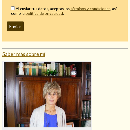
Mi rincón
Al enviar tus datos, aceptas los
términos y condiciones
, así
como la
política de privacidad
.
Mis libros favoritos
Mi Blog
¿Qué es el tarot?
Saber más sobre mí