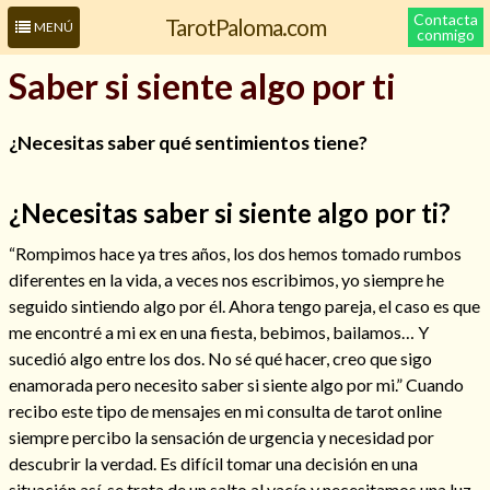
Contacta
TarotPaloma.com
MENÚ
conmigo
Saber si siente algo por ti
¿Necesitas saber qué sentimientos tiene?
¿Necesitas saber si siente algo por ti?
“Rompimos hace ya tres años, los dos hemos tomado rumbos
diferentes en la vida, a veces nos escribimos, yo siempre he
Leer más sobre mí
seguido sintiendo algo por él. Ahora tengo pareja, el caso es que
me encontré a mi ex en una fiesta, bebimos, bailamos… Y
sucedió algo entre los dos. No sé qué hacer, creo que sigo
enamorada pero necesito saber si siente algo por mi.” Cuando
recibo este tipo de mensajes en mi consulta de tarot online
siempre percibo la sensación de urgencia y necesidad por
descubrir la verdad. Es difícil tomar una decisión en una
situación así, se trata de un salto al vacío y necesitamos una luz