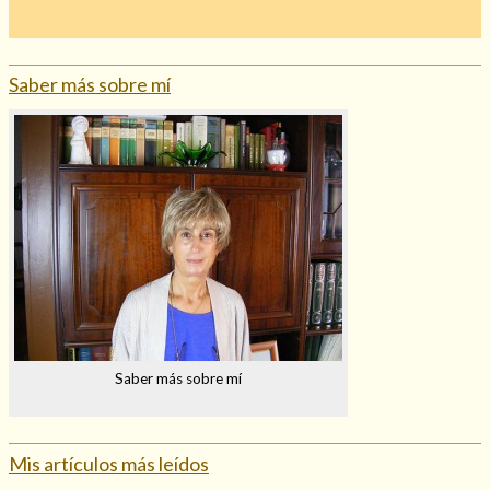
Mi rincón
Mis libros favoritos
Saber más sobre mí
Mi Blog
¿Qué es el tarot?
Saber más sobre mí
Mis artículos más leídos