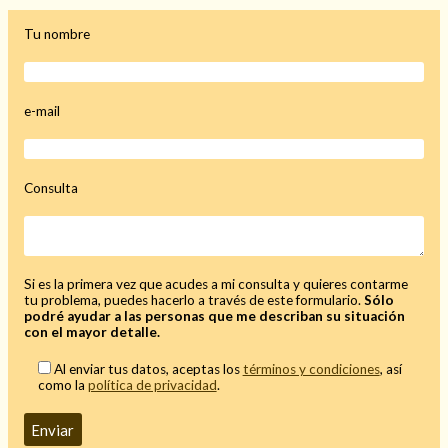
Tu nombre
Hechizo de alejamiento
e-mail
Tu consulta al tarot
Consulta
Alejamiento
(208)
Amarres
(145)
Cartomancia
(117)
Cómo recuperar a mi ex
(190)
Si es la primera vez que acudes a mi consulta y quieres contarme
Endulzamiento
(112)
tu problema, puedes hacerlo a través de este formulario.
Sólo
podré ayudar a las personas que me describan su situación
Hechizo de amor
(593)
con el mayor detalle.
Infidelidad
(104)
Al enviar tus datos, aceptas los
términos y condiciones
, así
Oraciones
(3)
como la
política de privacidad
.
Rituales
(72)
Tarot online
(372)