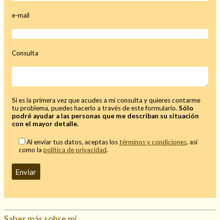
e-mail
Hechizo de alejamiento
Consulta
Tu consulta al tarot
Alejamiento
(208)
Si es la primera vez que acudes a mi consulta y quieres contarme
tu problema, puedes hacerlo a través de este formulario.
Sólo
Amarres
(145)
podré ayudar a las personas que me describan su situación
Cartomancia
(117)
con el mayor detalle.
Cómo recuperar a mi ex
(190)
Al enviar tus datos, aceptas los
términos y condiciones
, así
Endulzamiento
(112)
como la
política de privacidad
.
Hechizo de amor
(593)
Infidelidad
(104)
Oraciones
(3)
Rituales
(72)
Tarot online
(372)
Saber más sobre mí