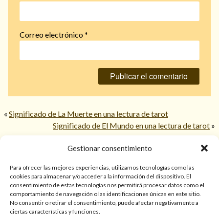
Correo electrónico
*
«
Significado de La Muerte en una lectura de tarot
Significado de El Mundo en una lectura de tarot
»
Gestionar consentimiento
© 2026 TarotPaloma.com.
Para ofrecer las mejores experiencias, utilizamos tecnologías como las
cookies para almacenar y/o acceder a la información del dispositivo. El
consentimiento de estas tecnologías nos permitirá procesar datos como el
Sólo para mayores de 18 años. Las lecturas de cartas, hechizos,
comportamiento de navegación o las identificaciones únicas en este sitio.
amarres, endulzamientos, videncias y predicciones tienen
No consentir o retirar el consentimiento, puede afectar negativamente a
finalidad de entretenimiento y/o ayuda personal. Estos
ciertas características y funciones.