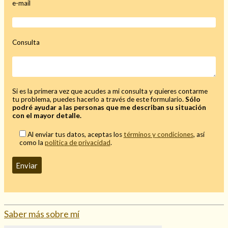
e-mail
Mi rincón
Mis libros favoritos
Mi Blog
Consulta
¿Qué es el tarot?
Si es la primera vez que acudes a mi consulta y quieres contarme
tu problema, puedes hacerlo a través de este formulario.
Sólo
podré ayudar a las personas que me describan su situación
con el mayor detalle.
Al enviar tus datos, aceptas los
términos y condiciones
, así
como la
política de privacidad
.
Saber más sobre mí