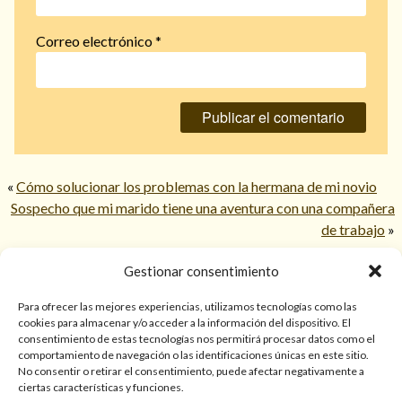
Correo electrónico
*
«
Cómo solucionar los problemas con la hermana de mi novio
Sospecho que mi marido tiene una aventura con una compañera
de trabajo
»
Gestionar consentimiento
© 2026 TarotPaloma.com.
Para ofrecer las mejores experiencias, utilizamos tecnologías como las
cookies para almacenar y/o acceder a la información del dispositivo. El
consentimiento de estas tecnologías nos permitirá procesar datos como el
Sólo para mayores de 18 años. Las lecturas de cartas, hechizos,
comportamiento de navegación o las identificaciones únicas en este sitio.
amarres, endulzamientos, videncias y predicciones tienen
No consentir o retirar el consentimiento, puede afectar negativamente a
finalidad de entretenimiento y/o ayuda personal. Estos
ciertas características y funciones.