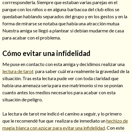
corrresponderla. Siempre que estaban varias parejas en el
parque con los niños o en alguna barbacoa del club ellos se
quedaban hablando separados del grupo y en los gestos y en la
forma de mirarse se notaba que había una atracción mutua
Nuestra amiga se llegó a plantear si debían mudarme de casa
para acabar con el problema.
Cómo alejar a la amante de mi esposo
Cómo evitar una infidelidad
Me puse en contacto con esta amiga y decidimos realizar una
lectura de tarot
para saber cuál era realmente la gravedad de la
situación. Tras esta lectura pude ver con toda claridad que
había una amenaza seria para ese matrimonio si no se ponían
cuanto antes los medios necesarios para acabar con esta
situación de peligro.
La lectura de tarot me indicó el camino a seguir, y lo primero
que le recomendé fue que realizara de inmediato un
hechizo de
Endulzamiento
magia blanca con azúcar para evitar una infidelidad
. Con este