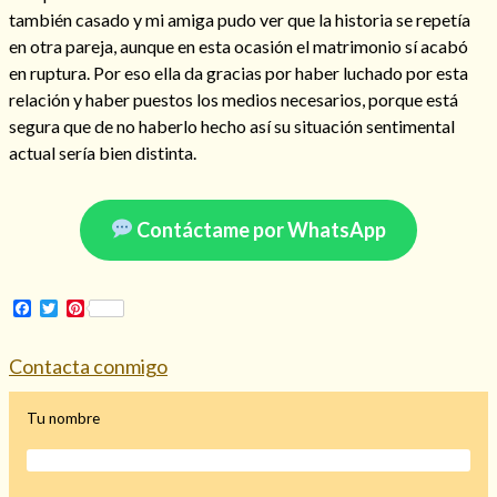
también casado y mi amiga pudo ver que la historia se repetía
en otra pareja, aunque en esta ocasión el matrimonio sí acabó
en ruptura. Por eso ella da gracias por haber luchado por esta
relación y haber puestos los medios necesarios, porque está
Hechizo de alejamiento
segura que de no haberlo hecho así su situación sentimental
actual sería bien distinta.
Tu consulta al tarot
Alejamiento
(208)
Contáctame por WhatsApp
Amarres
(145)
Cartomancia
(117)
Cómo recuperar a mi ex
(190)
Facebook
Twitter
Pinterest
Endulzamiento
(112)
Hechizo de amor
(593)
Contacta conmigo
Infidelidad
(104)
Oraciones
(3)
Tu nombre
Rituales
(72)
Tarot online
(372)