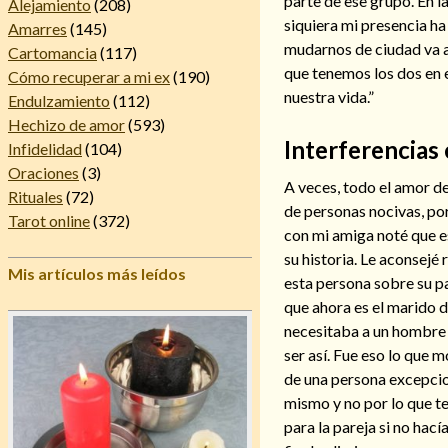
parte de ese grupo. En la
Alejamiento
(208)
siquiera mi presencia h
Amarres
(145)
mudarnos de ciudad va a 
Cartomancia
(117)
que tenemos los dos en 
Cómo recuperar a mi ex
(190)
nuestra vida.”
Endulzamiento
(112)
Hechizo de amor
(593)
Interferencias 
Infidelidad
(104)
Oraciones
(3)
A veces, todo el amor del
Rituales
(72)
de personas nocivas, po
Tarot online
(372)
con mi amiga noté que e
su historia. Le aconsejé 
Mis artículos más leídos
esta persona sobre su par
que ahora es el marido d
necesitaba a un hombre 
ser así. Fue eso lo que 
de una persona excepcio
mismo y no por lo que te
para la pareja si no hací