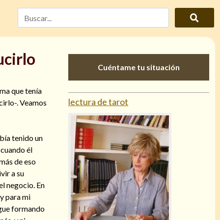
cirlo
Cuéntame tu situación
ema que tenía
lectura de tarot
cirlo-. Veamos
bía tenido un
 cuando él
emás de eso
ir a su
el negocio. En
 y para mi
sigue formando