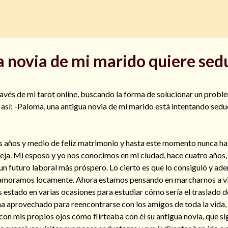
 novia de mi marido quiere sedu
avés de mi tarot online, buscando la forma de solucionar un probl
 así: -Paloma, una antigua novia de mi marido está intentando sedu
s años y medio de feliz matrimonio y hasta este momento nunca ha
eja. Mi esposo y yo nos conocimos en mi ciudad, hace cuatro años,
un futuro laboral más próspero. Lo cierto es que lo consiguió y ad
amoramos locamente. Ahora estamos pensando en marcharnos a viv
 estado en varias ocasiones para estudiar cómo sería el traslado d
ha aprovechado para reencontrarse con los amigos de toda la vida,
con mis propios ojos cómo flirteaba con él su antigua novia, que 