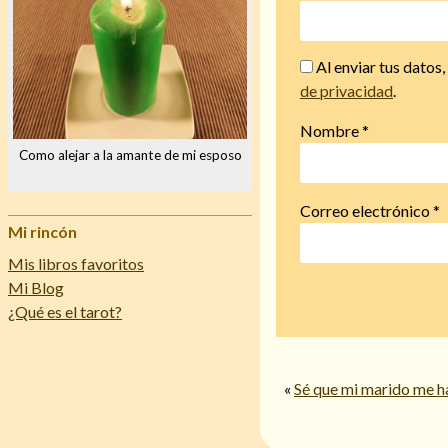
Al enviar tus datos
de privacidad
.
Nombre
*
Como alejar a la amante de mi esposo
Correo electrónico
*
Mi rincón
Mis libros favoritos
Mi Blog
¿Qué es el tarot?
«
Sé que mi marido me h