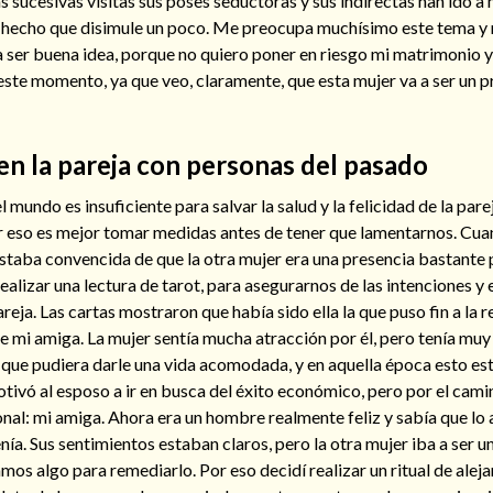
s sucesivas visitas sus poses seductoras y sus indirectas han ido a m
a hecho que disimule un poco. Me preocupa muchísimo este tema y n
ser buena idea, porque no quiero poner en riesgo mi matrimonio y 
este momento, ya que veo, claramente, que esta mujer va a ser un 
en la pareja con personas del pasado
 mundo es insuficiente para salvar la salud y la felicidad de la parej
r eso es mejor tomar medidas antes de tener que lamentarnos. Cu
staba convencida de que la otra mujer era una presencia bastante 
realizar una lectura de tarot, para asegurarnos de las intenciones y 
eja. Las cartas mostraron que había sido ella la que puso fin a la r
e mi amiga. La mujer sentía mucha atracción por él, pero tenía muy
que pudiera darle una vida acomodada, y en aquella época esto est
motivó al esposo a ir en busca del éxito económico, pero por el ca
nal: mi amiga. Ahora era un hombre realmente feliz y sabía que lo
nía. Sus sentimientos estaban claros, pero la otra mujer iba a ser u
amos algo para remediarlo. Por eso decidí realizar un ritual de alej