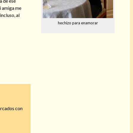
a de ese
mi amiga me
ncluso, al
hechizo para enamorar
arcados con