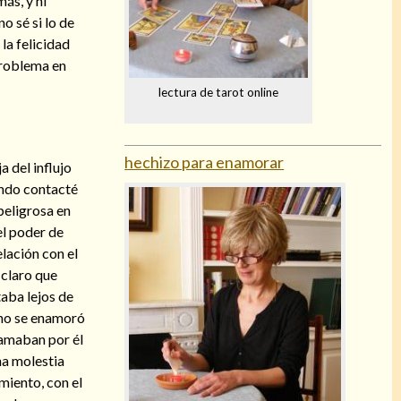
ás, y ni
o sé si lo de
la felicidad
problema en
lectura de tarot online
hechizo para enamorar
a del influjo
ando contacté
peligrosa en
el poder de
elación con el
 claro que
aba lejos de
mino se enamoró
 amaban por él
na molestia
amiento, con el